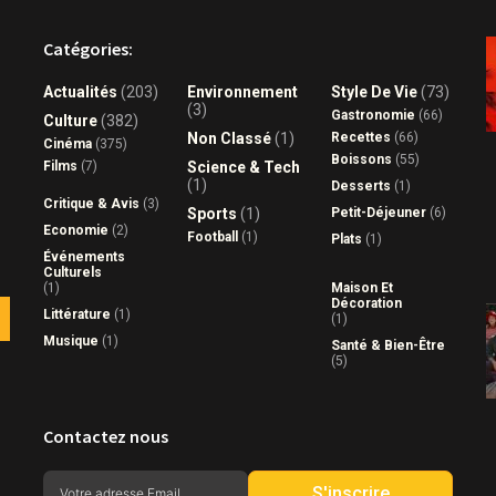
Catégories:
Actualités
(203)
Environnement
Style De Vie
(73)
(3)
Gastronomie
(66)
Culture
(382)
Non Classé
(1)
Recettes
(66)
Cinéma
(375)
Boissons
(55)
Films
(7)
Science & Tech
(1)
Desserts
(1)
Critique & Avis
(3)
Sports
(1)
Petit-Déjeuner
(6)
Economie
(2)
Football
(1)
Plats
(1)
Événements
Culturels
(1)
Maison Et
Décoration
Littérature
(1)
(1)
Musique
(1)
Santé & Bien-Être
(5)
Contactez nous
S'inscrire