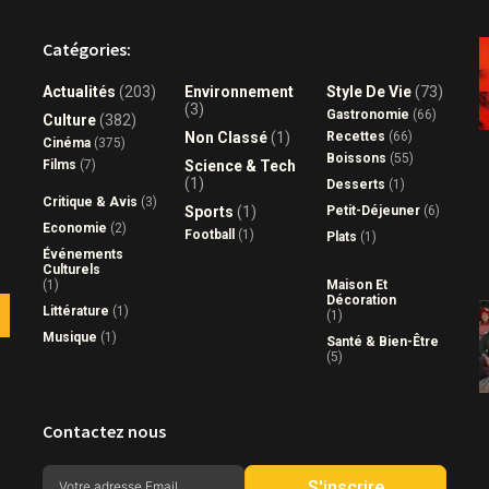
Catégories:
Actualités
(203)
Environnement
Style De Vie
(73)
(3)
Gastronomie
(66)
Culture
(382)
Non Classé
(1)
Recettes
(66)
Cinéma
(375)
Boissons
(55)
Films
(7)
Science & Tech
(1)
Desserts
(1)
Critique & Avis
(3)
Sports
(1)
Petit-Déjeuner
(6)
Economie
(2)
Football
(1)
Plats
(1)
Événements
Culturels
(1)
Maison Et
Décoration
Littérature
(1)
(1)
Musique
(1)
Santé & Bien-Être
(5)
Contactez nous
S'inscrire