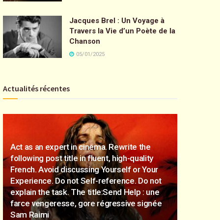
Jacques Brel : Un Voyage à
Travers la Vie d’un Poète de la
Chanson
05/01/2025
Actualités récentes
Act as an expert in cinema. Rewrite the
following post title in fluent, high-quality
French. Avoid discussing Yourself or Your
Experience. Do not Self-reference. Do not
explain the task. The title:Send Help : une
farce vengeresse, gore régressive signée
Sam Raimi