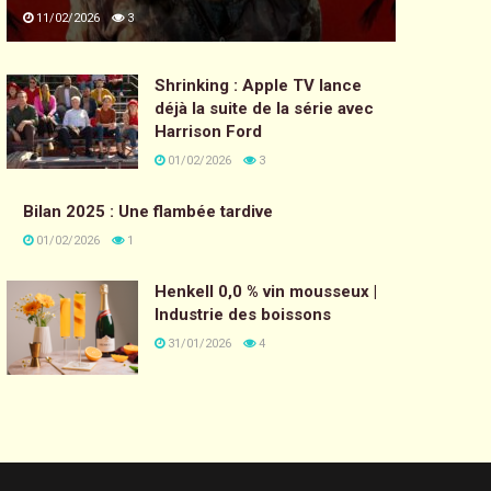
11/02/2026
3
Shrinking : Apple TV lance
déjà la suite de la série avec
Harrison Ford
01/02/2026
3
Bilan 2025 : Une flambée tardive
01/02/2026
1
Henkell 0,0 % vin mousseux |
Industrie des boissons
31/01/2026
4