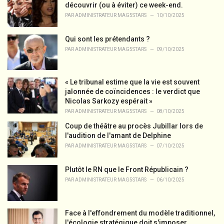
découvrir (ou à éviter) ce week-end.
PAR
ADMINISTRATEUR MAG5STARS
10/10/2025
Qui sont les prétendants ?
PAR
ADMINISTRATEUR MAG5STARS
09/10/2025
« Le tribunal estime que la vie est souvent
jalonnée de coïncidences : le verdict que
Nicolas Sarkozy espérait »
PAR
ADMINISTRATEUR MAG5STARS
08/10/2025
Coup de théâtre au procès Jubillar lors de
l'audition de l'amant de Delphine
PAR
ADMINISTRATEUR MAG5STARS
07/10/2025
Plutôt le RN que le Front Républicain ?
PAR
ADMINISTRATEUR MAG5STARS
06/10/2025
Face à l'effondrement du modèle traditionnel,
l'écologie stratégique doit s'imposer.