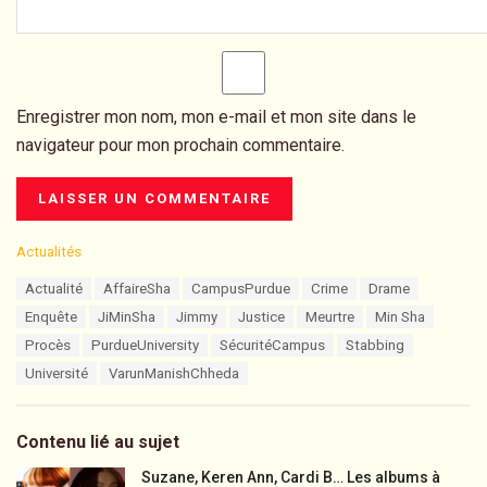
Enregistrer mon nom, mon e-mail et mon site dans le
navigateur pour mon prochain commentaire.
C
Actualités
a
T
Actualité
AffaireSha
CampusPurdue
Crime
Drame
t
a
e
Enquête
JiMinSha
Jimmy
Justice
Meurtre
Min Sha
g
g
s
Procès
PurdueUniversity
SécuritéCampus
Stabbing
o
:
r
Université
VarunManishChheda
i
e
s
Contenu lié au sujet
:
Suzane, Keren Ann, Cardi B… Les albums à