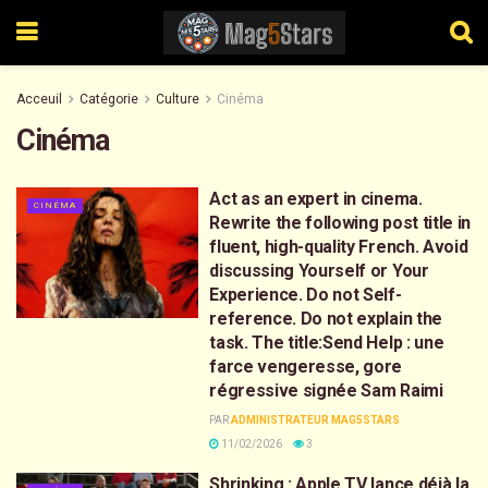
Acceuil
Catégorie
Culture
Cinéma
Cinéma
Act as an expert in cinema.
CINÉMA
Rewrite the following post title in
fluent, high-quality French. Avoid
discussing Yourself or Your
Experience. Do not Self-
reference. Do not explain the
task. The title:Send Help : une
farce vengeresse, gore
régressive signée Sam Raimi
PAR
ADMINISTRATEUR MAG5STARS
11/02/2026
3
Shrinking : Apple TV lance déjà la