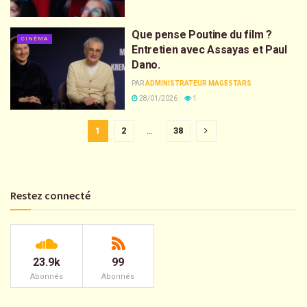
Que pense Poutine du film ?
CINÉMA
Entretien avec Assayas et Paul
Dano.
PAR
ADMINISTRATEUR MAG5STARS
28/01/2026
1
1
2
…
38
Restez connecté
23.9k
99
Abonnés
Abonnés