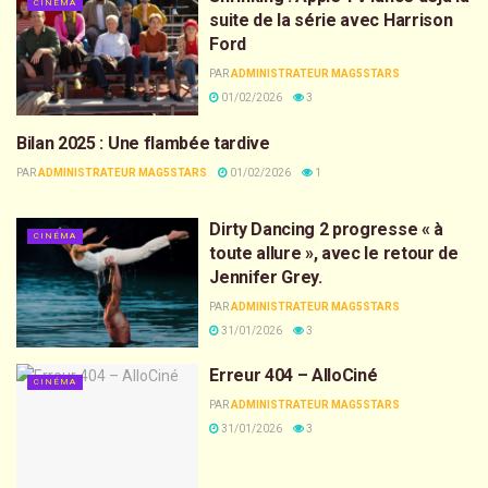
CINÉMA
suite de la série avec Harrison
Ford
PAR
ADMINISTRATEUR MAG5STARS
01/02/2026
3
Bilan 2025 : Une flambée tardive
CINÉMA
PAR
ADMINISTRATEUR MAG5STARS
01/02/2026
1
Dirty Dancing 2 progresse « à
CINÉMA
toute allure », avec le retour de
Jennifer Grey.
PAR
ADMINISTRATEUR MAG5STARS
31/01/2026
3
Erreur 404 – AlloCiné
CINÉMA
PAR
ADMINISTRATEUR MAG5STARS
31/01/2026
3