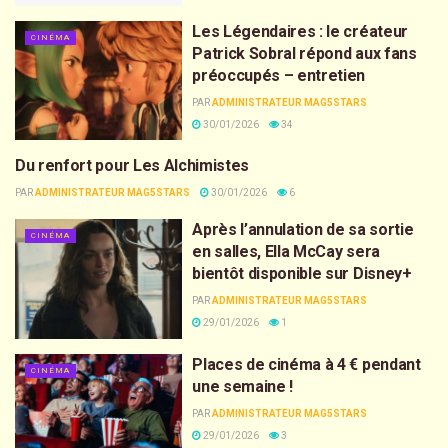
Les Légendaires : le créateur
CINÉMA
Patrick Sobral répond aux fans
préoccupés – entretien
PAR
ADMINISTRATEUR MAG5STARS
30/01/2026
34
Du renfort pour Les Alchimistes
CINÉMA
PAR
ADMINISTRATEUR MAG5STARS
30/01/2026
6
Après l’annulation de sa sortie
CINÉMA
en salles, Ella McCay sera
bientôt disponible sur Disney+
PAR
ADMINISTRATEUR MAG5STARS
29/01/2026
1
Places de cinéma à 4 € pendant
CINÉMA
une semaine !
PAR
ADMINISTRATEUR MAG5STARS
29/01/2026
3