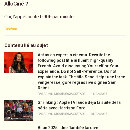
AlloCiné ?
Oui, l’appel coûte 0,90€ par minute.
C
Cinéma
a
t
e
Contenu lié au sujet
g
o
Act as an expert in cinema. Rewrite the
r
following post title in fluent, high-quality
i
French. Avoid discussing Yourself or Your
e
Experience. Do not Self-reference. Do not
s
explain the task. The title:Send Help : une farce
:
vengeresse, gore régressive signée Sam
Raimi
PAR
ADMINISTRATEUR MAG5STARS
11/02/2026
Shrinking : Apple TV lance déjà la suite de la
série avec Harrison Ford
PAR
ADMINISTRATEUR MAG5STARS
01/02/2026
Bilan 2025 : Une flambée tardive