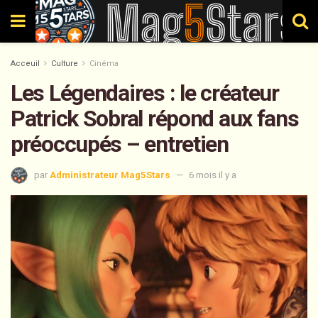
Acceuil
Culture
Cinéma
Les Légendaires : le créateur
Patrick Sobral répond aux fans
préoccupés – entretien
par
Administrateur Mag5Stars
6 mois il y a