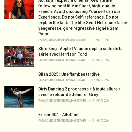
o
Act as an expert in cinema. Rewrite the
r
following post title in fluent, high-quality
i
French. Avoid discussing Yourself or Your
e
Experience. Do not Self-reference. Do not
s
explain the task. The title:Send Help : une farce
:
vengeresse, gore régressive signée Sam
Raimi
PAR
ADMINISTRATEUR MAG5STARS
11/02/2026
Shrinking : Apple TV lance déjà la suite de la
série avec Harrison Ford
PAR
ADMINISTRATEUR MAG5STARS
01/02/2026
Bilan 2025 : Une flambée tardive
PAR
ADMINISTRATEUR MAG5STARS
01/02/2026
Dirty Dancing 2 progresse « à toute allure »,
avec le retour de Jennifer Grey.
PAR
ADMINISTRATEUR MAG5STARS
31/01/2026
Erreur 404 - AlloCiné
PAR
ADMINISTRATEUR MAG5STARS
31/01/2026