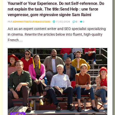
Yourself or Your Experience. Do not Self-reference. Do
not explain the task. The title:Send Help : une farce
vengeresse, gore régressive signée Sam Raimi
PAR
ADMINISTRATEUR MAG5STARS
11/02/2026
0
3
Act as an expert content writer and SEO specialist specializing
in cinema. Rewrite the articles below into fluent, high-quality
French....
CINÉMA