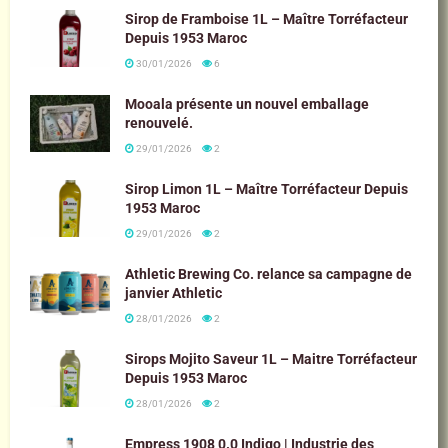
Sirop de Framboise 1L – Maître Torréfacteur
Depuis 1953 Maroc
30/01/2026
6
Mooala présente un nouvel emballage
renouvelé.
29/01/2026
2
Sirop Limon 1L – Maître Torréfacteur Depuis
1953 Maroc
29/01/2026
2
Athletic Brewing Co. relance sa campagne de
janvier Athletic
28/01/2026
2
Sirops Mojito Saveur 1L – Maitre Torréfacteur
Depuis 1953 Maroc
28/01/2026
2
Empress 1908 0.0 Indigo | Industrie des