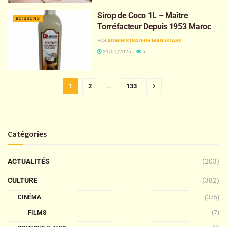
Sirop de Coco 1L – Maître
BOISSONS
Torréfacteur Depuis 1953 Maroc
PAR
ADMINISTRATEUR MAG5STARS
31/01/2026
5
1
2
…
133
Catégories
ACTUALITÉS
(203)
CULTURE
(382)
CINÉMA
(375)
FILMS
(7)