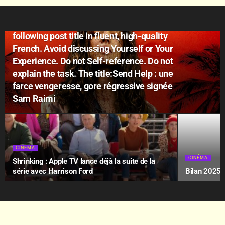
CINÉMA
Act as an expert in cinema. Rewrite the
following post title in fluent, high-quality
French. Avoid discussing Yourself or Your
Experience. Do not Self-reference. Do not
explain the task. The title:Send Help : une
farce vengeresse, gore régressive signée
Sam Raimi
CINÉMA
CINÉMA
Shrinking : Apple TV lance déjà la suite de la
série avec Harrison Ford
Bilan 2025 