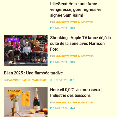
title:Send Help : une farce
vengeresse, gore régressive
signée Sam Raimi
PAR
ADMINISTRATEUR MAG5STARS
11/02/2026
3
Shrinking : Apple TV lance déjà la
CINÉMA
suite de la série avec Harrison
Ford
PAR
ADMINISTRATEUR MAG5STARS
01/02/2026
3
Bilan 2025 : Une flambée tardive
CINÉMA
PAR
ADMINISTRATEUR MAG5STARS
01/02/2026
1
Henkell 0,0 % vin mousseux |
BOISSONS
Industrie des boissons
PAR
ADMINISTRATEUR MAG5STARS
31/01/2026
4