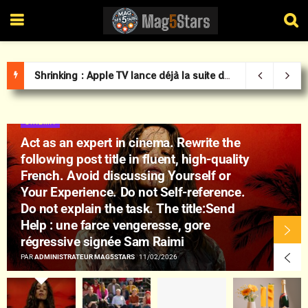
Shrinking : Apple TV lance déjà la suite de la série avec Harrison Ford
CINÉMA
Act as an expert in cinema. Rewrite the
following post title in fluent, high-quality
French. Avoid discussing Yourself or
Your Experience. Do not Self-reference.
Do not explain the task. The title:Send
Help : une farce vengeresse, gore
régressive signée Sam Raimi
PAR
ADMINISTRATEUR MAG5STARS
11/02/2026