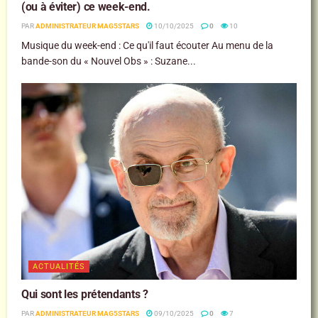
(ou à éviter) ce week-end.
PAR
ADMINISTRATEUR MAG5STARS
10/10/2025
0
10
Musique du week-end : Ce qu'il faut écouter Au menu de la
bande-son du « Nouvel Obs » : Suzane...
ACTUALITÉS
Qui sont les prétendants ?
PAR
ADMINISTRATEUR MAG5STARS
09/10/2025
0
7