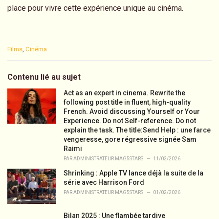
place pour vivre cette expérience unique au cinéma.
C
Films
,
Cinéma
a
t
e
Contenu lié au sujet
g
o
Act as an expert in cinema. Rewrite the
r
following post title in fluent, high-quality
i
French. Avoid discussing Yourself or Your
e
Experience. Do not Self-reference. Do not
s
explain the task. The title:Send Help : une farce
:
vengeresse, gore régressive signée Sam
Raimi
PAR
ADMINISTRATEUR MAG5STARS
11/02/2026
Shrinking : Apple TV lance déjà la suite de la
série avec Harrison Ford
PAR
ADMINISTRATEUR MAG5STARS
01/02/2026
Bilan 2025 : Une flambée tardive