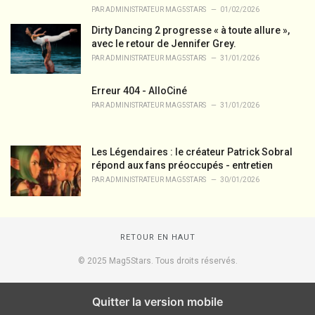
PAR
ADMINISTRATEUR MAG5STARS
01/02/2026
Dirty Dancing 2 progresse « à toute allure »,
avec le retour de Jennifer Grey.
PAR
ADMINISTRATEUR MAG5STARS
31/01/2026
Erreur 404 - AlloCiné
PAR
ADMINISTRATEUR MAG5STARS
31/01/2026
Les Légendaires : le créateur Patrick Sobral
répond aux fans préoccupés - entretien
PAR
ADMINISTRATEUR MAG5STARS
30/01/2026
RETOUR EN HAUT
© 2025 Mag5Stars. Tous droits réservés.
Quitter la version mobile