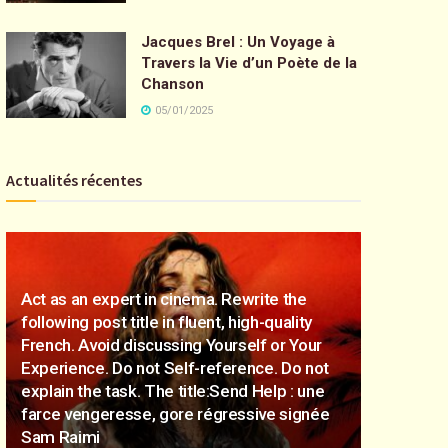
Jacques Brel : Un Voyage à
Travers la Vie d’un Poète de la
Chanson
05/01/2025
Actualités récentes
Act as an expert in cinema. Rewrite the
following post title in fluent, high-quality
French. Avoid discussing Yourself or Your
Experience. Do not Self-reference. Do not
explain the task. The title:Send Help : une
farce vengeresse, gore régressive signée
Sam Raimi