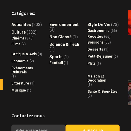
Catégories:
Actualités
(203)
Environnement
Style De Vie
(73)
(3)
Gastronomie
(66)
Culture
(382)
Non Classé
(1)
Recettes
(66)
Cinéma
(375)
Boissons
(55)
Films
(7)
Science & Tech
(1)
Desserts
(1)
Critique & Avis
(3)
Sports
(1)
Petit-Déjeuner
(6)
Economie
(2)
Football
(1)
Plats
(1)
Événements
Culturels
(1)
Maison Et
Décoration
Littérature
(1)
(1)
Musique
(1)
Santé & Bien-Être
(5)
Contactez nous
S'inscrire