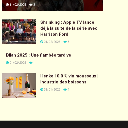
11/02/2026
3
Shrinking : Apple TV lance
déjà la suite de la série avec
Harrison Ford
01/02/2026
3
Bilan 2025 : Une flambée tardive
01/02/2026
1
Henkell 0,0 % vin mousseux |
Industrie des boissons
31/01/2026
4