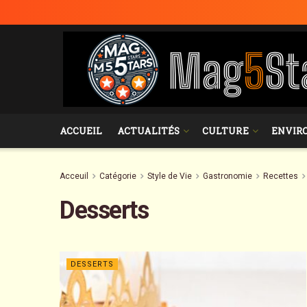
ACCUEIL
ACTUALITÉS
CULTURE
ENVIR
Acceuil
Catégorie
Style de Vie
Gastronomie
Recettes
Desserts
DESSERTS