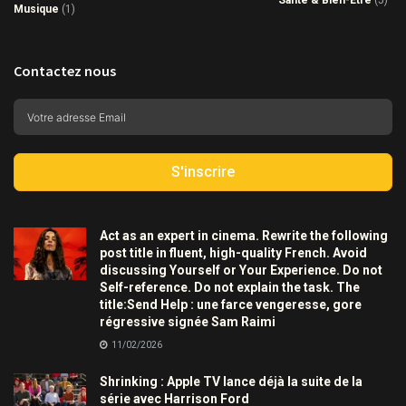
Santé & Bien-Être
(5)
Musique
(1)
Contactez nous
S'inscrire
Act as an expert in cinema. Rewrite the following
post title in fluent, high-quality French. Avoid
discussing Yourself or Your Experience. Do not
Self-reference. Do not explain the task. The
title:Send Help : une farce vengeresse, gore
régressive signée Sam Raimi
11/02/2026
Shrinking : Apple TV lance déjà la suite de la
série avec Harrison Ford