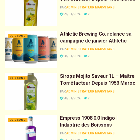
PAR
ADMINISTRATEUR MAG5STARS
29/01/2026
2
Athletic Brewing Co. relance sa
BOISSONS
campagne de janvier Athletic
PAR
ADMINISTRATEUR MAG5STARS
28/01/2026
2
Sirops Mojito Saveur 1L – Maitre
BOISSONS
Torréfacteur Depuis 1953 Maroc
PAR
ADMINISTRATEUR MAG5STARS
28/01/2026
2
Empress 1908 0.0 Indigo |
BOISSONS
Industrie des Boissons
PAR
ADMINISTRATEUR MAG5STARS