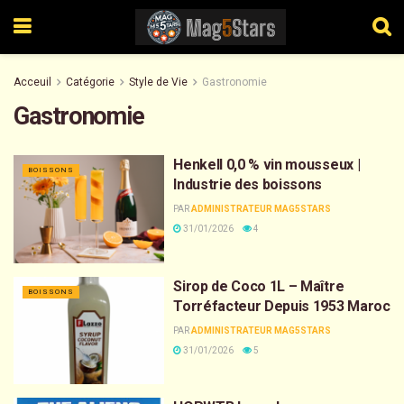
Acceuil
Catégorie
Style de Vie
Gastronomie
Gastronomie
Henkell 0,0 % vin mousseux |
BOISSONS
Industrie des boissons
PAR
ADMINISTRATEUR MAG5STARS
31/01/2026
4
Sirop de Coco 1L – Maître
BOISSONS
Torréfacteur Depuis 1953 Maroc
PAR
ADMINISTRATEUR MAG5STARS
31/01/2026
5