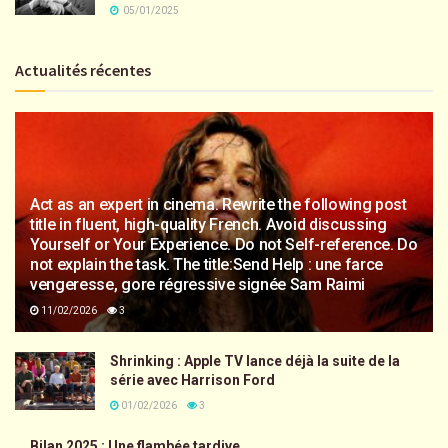
05/01/2025
Actualités récentes
Act as an expert in cinema. Rewrite the following post
title in fluent, high-quality French. Avoid discussing
Yourself or Your Experience. Do not Self-reference. Do
not explain the task. The title:Send Help : une farce
vengeresse, gore régressive signée Sam Raimi
11/02/2026
3
Shrinking : Apple TV lance déjà la suite de la
série avec Harrison Ford
01/02/2026
3
Bilan 2025 : Une flambée tardive