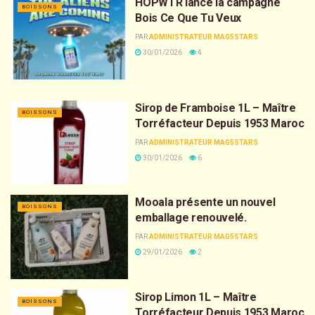
HOPWTR lance la campagne
BOISSONS
Bois Ce Que Tu Veux
PAR
ADMINISTRATEUR MAG5STARS
30/01/2026
4
Sirop de Framboise 1L – Maître
BOISSONS
Torréfacteur Depuis 1953 Maroc
PAR
ADMINISTRATEUR MAG5STARS
30/01/2026
6
Mooala présente un nouvel
BOISSONS
emballage renouvelé.
PAR
ADMINISTRATEUR MAG5STARS
29/01/2026
2
Sirop Limon 1L – Maître
BOISSONS
Torréfacteur Depuis 1953 Maroc