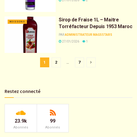
27/01/2026
2
Sirop de Fraise 1L – Maitre
BOISSONS
Torréfacteur Depuis 1953 Maroc
PAR
ADMINISTRATEUR MAG5STARS
27/01/2026
1
1
2
…
7
Restez connecté
23.9k
99
Abonnés
Abonnés