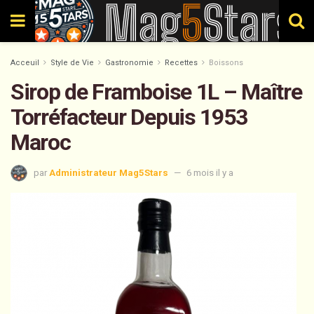
Acceuil
Style de Vie
Gastronomie
Recettes
Boissons
Sirop de Framboise 1L – Maître
Torréfacteur Depuis 1953
Maroc
par
Administrateur Mag5Stars
6 mois il y a