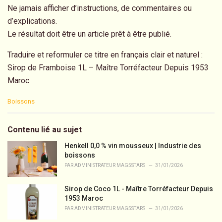
Ne jamais afficher d’instructions, de commentaires ou
d’explications.
Le résultat doit être un article prêt à être publié.
Traduire et reformuler ce titre en français clair et naturel :
Sirop de Framboise 1L – Maître Torréfacteur Depuis 1953
Maroc
C
Boissons
a
t
e
Contenu lié au sujet
g
o
Henkell 0,0 % vin mousseux | Industrie des
r
boissons
i
PAR
ADMINISTRATEUR MAG5STARS
31/01/2026
e
s
Sirop de Coco 1L - Maître Torréfacteur Depuis
:
1953 Maroc
PAR
ADMINISTRATEUR MAG5STARS
31/01/2026