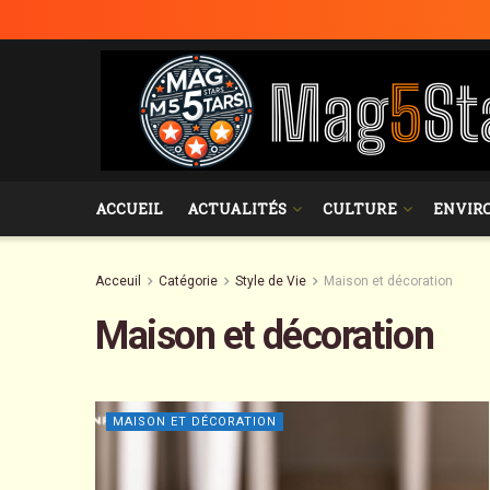
ACCUEIL
ACTUALITÉS
CULTURE
ENVIR
Acceuil
Catégorie
Style de Vie
Maison et décoration
Maison et décoration
MAISON ET DÉCORATION