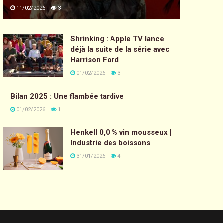
11/02/2026
3
Shrinking : Apple TV lance
déjà la suite de la série avec
Harrison Ford
01/02/2026
3
Bilan 2025 : Une flambée tardive
01/02/2026
1
Henkell 0,0 % vin mousseux |
Industrie des boissons
31/01/2026
4