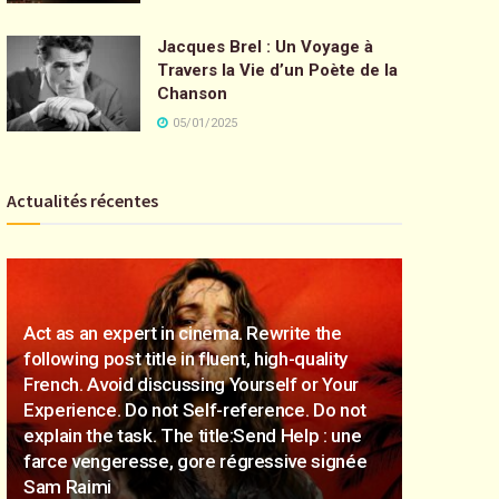
Jacques Brel : Un Voyage à
Travers la Vie d’un Poète de la
Chanson
05/01/2025
Actualités récentes
Act as an expert in cinema. Rewrite the
following post title in fluent, high-quality
French. Avoid discussing Yourself or Your
Experience. Do not Self-reference. Do not
explain the task. The title:Send Help : une
farce vengeresse, gore régressive signée
Sam Raimi