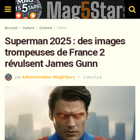
Acceuil
Culture
Cinéma
Films
Superman 2025 : des images
trompeuses de France 2
révulsent James Gunn
par
Administrateur Mag5Stars
2 ans il y a