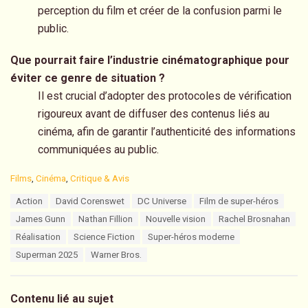
perception du film et créer de la confusion parmi le
public.
Que pourrait faire l’industrie cinématographique pour
éviter ce genre de situation ?
Il est crucial d’adopter des protocoles de vérification
rigoureux avant de diffuser des contenus liés au
cinéma, afin de garantir l’authenticité des informations
communiquées au public.
C
Films
,
Cinéma
,
Critique & Avis
a
T
Action
David Corenswet
DC Universe
Film de super-héros
t
a
e
James Gunn
Nathan Fillion
Nouvelle vision
Rachel Brosnahan
g
g
s
Réalisation
Science Fiction
Super-héros moderne
o
:
r
Superman 2025
Warner Bros.
i
e
s
Contenu lié au sujet
: