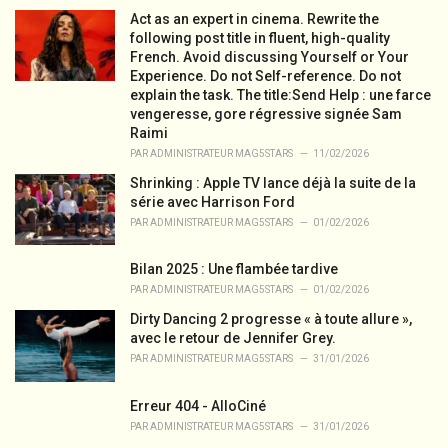
Act as an expert in cinema. Rewrite the
following post title in fluent, high-quality
French. Avoid discussing Yourself or Your
Experience. Do not Self-reference. Do not
explain the task. The title:Send Help : une farce
vengeresse, gore régressive signée Sam
Raimi
PAR
ADMINISTRATEUR MAG5STARS
11/02/2026
Shrinking : Apple TV lance déjà la suite de la
série avec Harrison Ford
PAR
ADMINISTRATEUR MAG5STARS
01/02/2026
Bilan 2025 : Une flambée tardive
PAR
ADMINISTRATEUR MAG5STARS
01/02/2026
Dirty Dancing 2 progresse « à toute allure »,
avec le retour de Jennifer Grey.
PAR
ADMINISTRATEUR MAG5STARS
31/01/2026
Erreur 404 - AlloCiné
PAR
ADMINISTRATEUR MAG5STARS
31/01/2026