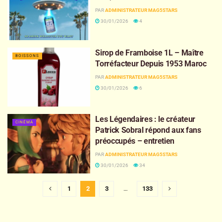
PAR
ADMINISTRATEUR MAG5STARS
30/01/2026
4
Sirop de Framboise 1L – Maître
BOISSONS
Torréfacteur Depuis 1953 Maroc
PAR
ADMINISTRATEUR MAG5STARS
30/01/2026
6
Les Légendaires : le créateur
CINÉMA
Patrick Sobral répond aux fans
préoccupés – entretien
PAR
ADMINISTRATEUR MAG5STARS
30/01/2026
34
1
2
3
…
133