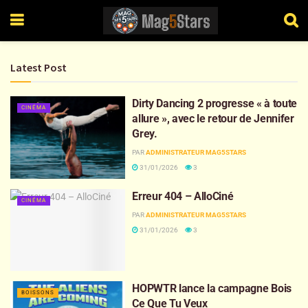
Latest Post
Dirty Dancing 2 progresse « à toute
CINÉMA
allure », avec le retour de Jennifer
Grey.
PAR
ADMINISTRATEUR MAG5STARS
31/01/2026
3
Erreur 404 – AlloCiné
CINÉMA
PAR
ADMINISTRATEUR MAG5STARS
31/01/2026
3
HOPWTR lance la campagne Bois
BOISSONS
Ce Que Tu Veux