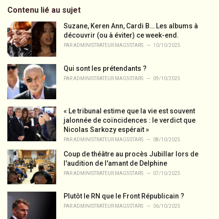
e
Contenu lié au sujet
g
o
Suzane, Keren Ann, Cardi B… Les albums à
r
découvrir (ou à éviter) ce week-end.
i
PAR
ADMINISTRATEUR MAG5STARS
10/10/2025
e
s
Qui sont les prétendants ?
:
PAR
ADMINISTRATEUR MAG5STARS
09/10/2025
« Le tribunal estime que la vie est souvent
jalonnée de coïncidences : le verdict que
Nicolas Sarkozy espérait »
PAR
ADMINISTRATEUR MAG5STARS
08/10/2025
Coup de théâtre au procès Jubillar lors de
l'audition de l'amant de Delphine
PAR
ADMINISTRATEUR MAG5STARS
07/10/2025
Plutôt le RN que le Front Républicain ?
PAR
ADMINISTRATEUR MAG5STARS
06/10/2025