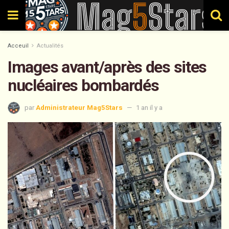
Acceuil
Actualités
Images avant/après des sites
nucléaires bombardés
par
Administrateur Mag5Stars
1 an il y a