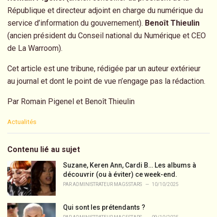
République et directeur adjoint en charge du numérique du
service d’information du gouvernement).
Benoît Thieulin
(ancien président du Conseil national du Numérique et CEO
de La Warroom).
Cet article est une tribune, rédigée par un auteur extérieur
au journal et dont le point de vue n’engage pas la rédaction.
Par
Romain Pigenel et Benoît Thieulin
C
Actualités
a
t
e
Contenu lié au sujet
g
o
Suzane, Keren Ann, Cardi B… Les albums à
r
découvrir (ou à éviter) ce week-end.
i
PAR
ADMINISTRATEUR MAG5STARS
10/10/2025
e
s
Qui sont les prétendants ?
: