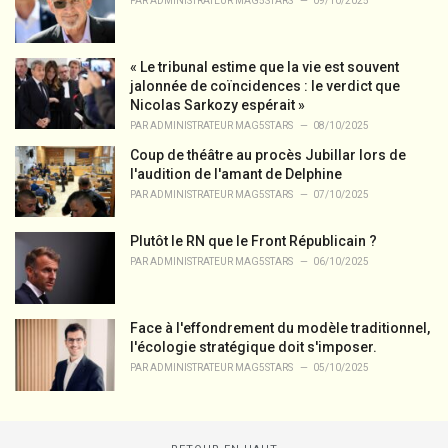
PAR
ADMINISTRATEUR MAG5STARS
09/10/2025
« Le tribunal estime que la vie est souvent
jalonnée de coïncidences : le verdict que
Nicolas Sarkozy espérait »
PAR
ADMINISTRATEUR MAG5STARS
08/10/2025
Coup de théâtre au procès Jubillar lors de
l'audition de l'amant de Delphine
PAR
ADMINISTRATEUR MAG5STARS
07/10/2025
Plutôt le RN que le Front Républicain ?
PAR
ADMINISTRATEUR MAG5STARS
06/10/2025
Face à l'effondrement du modèle traditionnel,
l'écologie stratégique doit s'imposer.
PAR
ADMINISTRATEUR MAG5STARS
05/10/2025