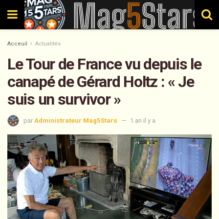
Acceuil
Actualités
Le Tour de France vu depuis le
canapé de Gérard Holtz : « Je
suis un survivor »
par
Administrateur Mag5Stars
1 an il y a