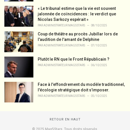
« Le tribunal estime que la vie est souvent
jalonnée de coïncidences : le verdict que
Nicolas Sarkozy espérait »
PAR
ADMINISTRATEUR MAG5STARS
08/10/2025
Coup de théâtre au procès Jubillar lors de
l'audition de l'amant de Delphine
PAR
ADMINISTRATEUR MAG5STARS
07/10/2025
Plutôt le RN que le Front Républicain ?
PAR
ADMINISTRATEUR MAG5STARS
06/10/2025
Face à l'effondrement du modèle traditionnel,
l'écologie stratégique doit s'imposer.
PAR
ADMINISTRATEUR MAG5STARS
05/10/2025
RETOUR EN HAUT
© 2025 Mag5Stars. Tous droits réservés.