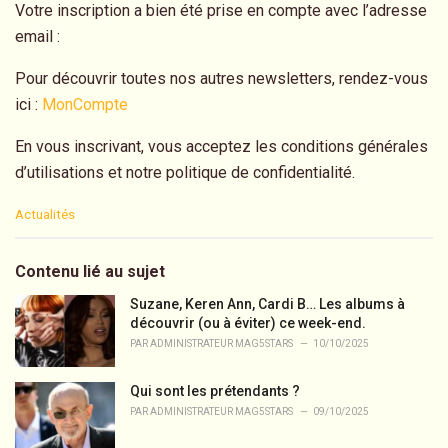
Votre inscription a bien été prise en compte avec l’adresse
email :
Pour découvrir toutes nos autres newsletters, rendez-vous
ici :
MonCompte
En vous inscrivant, vous acceptez les conditions générales
d’utilisations et notre politique de confidentialité.
C
Actualités
a
t
e
Contenu lié au sujet
g
o
Suzane, Keren Ann, Cardi B… Les albums à
r
découvrir (ou à éviter) ce week-end.
i
PAR
ADMINISTRATEUR MAG5STARS
10/10/2025
e
s
Qui sont les prétendants ?
:
PAR
ADMINISTRATEUR MAG5STARS
09/10/2025