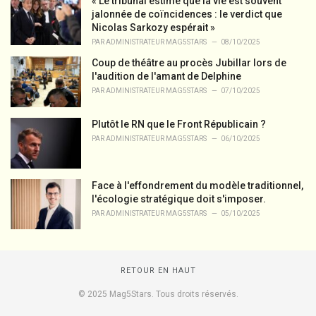
« Le tribunal estime que la vie est souvent
jalonnée de coïncidences : le verdict que
Nicolas Sarkozy espérait »
PAR
ADMINISTRATEUR MAG5STARS
08/10/2025
Coup de théâtre au procès Jubillar lors de
l'audition de l'amant de Delphine
PAR
ADMINISTRATEUR MAG5STARS
07/10/2025
Plutôt le RN que le Front Républicain ?
PAR
ADMINISTRATEUR MAG5STARS
06/10/2025
Face à l'effondrement du modèle traditionnel,
l'écologie stratégique doit s'imposer.
PAR
ADMINISTRATEUR MAG5STARS
05/10/2025
RETOUR EN HAUT
© 2025 Mag5Stars. Tous droits réservés.