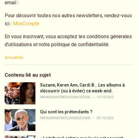
email :
Pour découvrir toutes nos autres newsletters, rendez-vous
ici :
MonCompte
En vous inscrivant, vous acceptez les conditions générales
d’utilisations et notre politique de confidentialité.
C
Actualités
a
t
e
Contenu lié au sujet
g
o
Suzane, Keren Ann, Cardi B… Les albums à
r
découvrir (ou à éviter) ce week-end.
i
PAR
ADMINISTRATEUR MAG5STARS
10/10/2025
e
s
Qui sont les prétendants ?
:
PAR
ADMINISTRATEUR MAG5STARS
09/10/2025