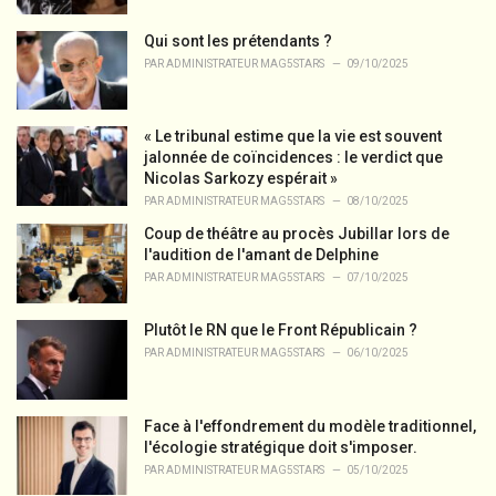
e
s
Qui sont les prétendants ?
:
PAR
ADMINISTRATEUR MAG5STARS
09/10/2025
« Le tribunal estime que la vie est souvent
jalonnée de coïncidences : le verdict que
Nicolas Sarkozy espérait »
PAR
ADMINISTRATEUR MAG5STARS
08/10/2025
Coup de théâtre au procès Jubillar lors de
l'audition de l'amant de Delphine
PAR
ADMINISTRATEUR MAG5STARS
07/10/2025
Plutôt le RN que le Front Républicain ?
PAR
ADMINISTRATEUR MAG5STARS
06/10/2025
Face à l'effondrement du modèle traditionnel,
l'écologie stratégique doit s'imposer.
PAR
ADMINISTRATEUR MAG5STARS
05/10/2025