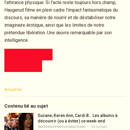
l’attirance physique. Si l’acte reste toujours hors champ,
Haugerud filme en plein cadre l’impact fantasmatique du
discours, sa manière de nourrir et de déstabiliser notre
imaginaire érotique, ainsi que les limites de notre
prétendue libération. Une œuvre remarquable par son
intelligence.
LIRE PLUS TARD
S’ABONNER
C
Actualités
a
t
e
Contenu lié au sujet
g
o
Suzane, Keren Ann, Cardi B… Les albums à
r
découvrir (ou à éviter) ce week-end.
i
PAR
ADMINISTRATEUR MAG5STARS
10/10/2025