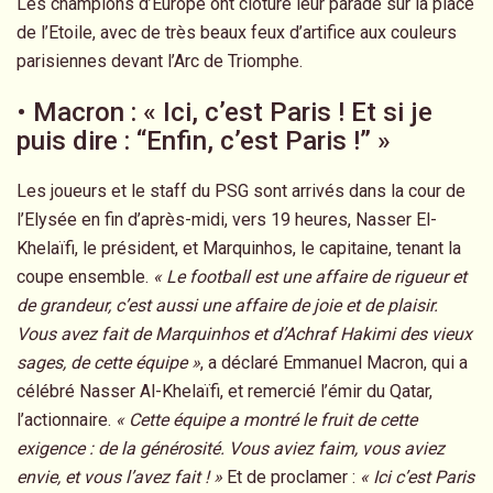
Les champions d’Europe ont clôturé leur parade sur la place
de l’Etoile, avec de très beaux feux d’artifice aux couleurs
parisiennes devant l’Arc de Triomphe.
• Macron : « Ici, c’est Paris ! Et si je
puis dire : “Enfin, c’est Paris !” »
Les joueurs et le staff du PSG sont arrivés dans la cour de
l’Elysée en fin d’après-midi, vers 19 heures, Nasser El-
Khelaïfi, le président, et Marquinhos, le capitaine, tenant la
coupe ensemble.
« Le football est une affaire de rigueur et
de grandeur, c’est aussi une affaire de joie et de plaisir.
Vous avez fait de Marquinhos et d’Achraf Hakimi des vieux
sages, de cette équipe »
, a déclaré Emmanuel Macron, qui a
célébré Nasser Al-Khelaïfi, et remercié l’émir du Qatar,
l’actionnaire.
« Cette équipe a montré le fruit de cette
exigence : de la générosité. Vous aviez faim, vous aviez
envie, et vous l’avez fait ! »
Et de proclamer :
« Ici c’est Paris