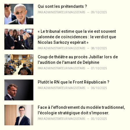
s
Qui sont les prétendants ?
:
PAR
ADMINISTRATEUR MAG5STARS
09/10/2025
« Le tribunal estime que la vie est souvent
jalonnée de coïncidences : le verdict que
Nicolas Sarkozy espérait »
PAR
ADMINISTRATEUR MAG5STARS
08/10/2025
Coup de théâtre au procès Jubillar lors de
l'audition de l'amant de Delphine
PAR
ADMINISTRATEUR MAG5STARS
07/10/2025
Plutôt le RN que le Front Républicain ?
PAR
ADMINISTRATEUR MAG5STARS
06/10/2025
Face à l'effondrement du modèle traditionnel,
l'écologie stratégique doit s'imposer.
PAR
ADMINISTRATEUR MAG5STARS
05/10/2025