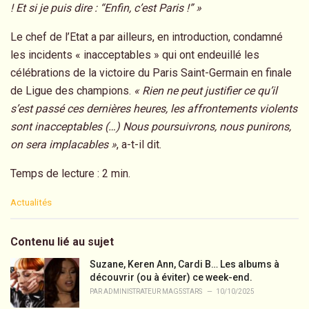
! Et si je puis dire : “Enfin, c’est Paris !” »
Le chef de l’Etat a par ailleurs, en introduction, condamné
les incidents « inacceptables » qui ont endeuillé les
célébrations de la victoire du Paris Saint-Germain en finale
de Ligue des champions.
« Rien ne peut justifier ce qu’il
s’est passé ces dernières heures, les affrontements violents
sont inacceptables (…) Nous poursuivrons, nous punirons,
on sera implacables »
, a-t-il dit.
Temps de lecture : 2 min.
C
Actualités
a
t
e
Contenu lié au sujet
g
o
Suzane, Keren Ann, Cardi B… Les albums à
r
découvrir (ou à éviter) ce week-end.
i
PAR
ADMINISTRATEUR MAG5STARS
10/10/2025
e