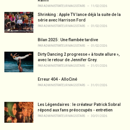
Raimi
PAR
ADMINISTRATEUR MAG5STARS
11/02/2026
Shrinking : Apple TV lance déjà la suite de la
série avec Harrison Ford
PAR
ADMINISTRATEUR MAG5STARS
01/02/2026
Bilan 2025 : Une flambée tardive
PAR
ADMINISTRATEUR MAG5STARS
01/02/2026
Dirty Dancing 2 progresse « à toute allure »,
avec le retour de Jennifer Grey.
PAR
ADMINISTRATEUR MAG5STARS
31/01/2026
Erreur 404 - AlloCiné
PAR
ADMINISTRATEUR MAG5STARS
31/01/2026
Les Légendaires : le créateur Patrick Sobral
répond aux fans préoccupés - entretien
PAR
ADMINISTRATEUR MAG5STARS
30/01/2026