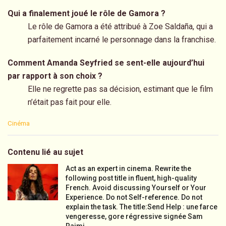
Qui a finalement joué le rôle de Gamora ?
Le rôle de Gamora a été attribué à Zoe Saldaña, qui a
parfaitement incarné le personnage dans la franchise.
Comment Amanda Seyfried se sent-elle aujourd’hui
par rapport à son choix ?
Elle ne regrette pas sa décision, estimant que le film
n’était pas fait pour elle.
C
Cinéma
a
t
e
Contenu lié au sujet
g
o
Act as an expert in cinema. Rewrite the
r
following post title in fluent, high-quality
i
French. Avoid discussing Yourself or Your
e
Experience. Do not Self-reference. Do not
s
explain the task. The title:Send Help : une farce
:
vengeresse, gore régressive signée Sam