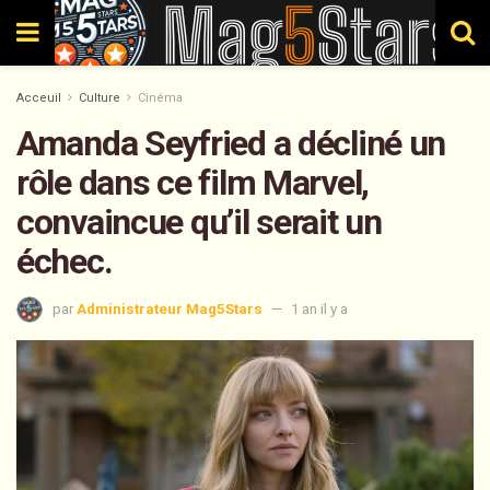
Acceuil
Culture
Cinéma
Amanda Seyfried a décliné un
rôle dans ce film Marvel,
convaincue qu’il serait un
échec.
par
Administrateur Mag5Stars
1 an il y a