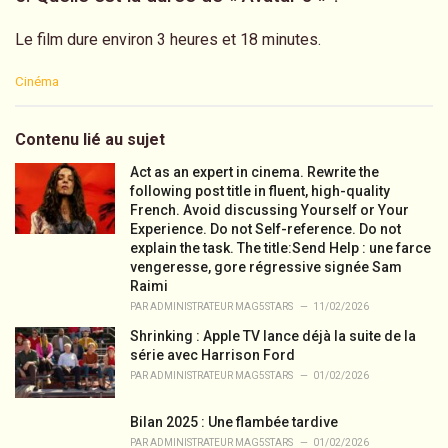
Le film dure environ 3 heures et 18 minutes.
C
Cinéma
a
t
e
Contenu lié au sujet
g
o
Act as an expert in cinema. Rewrite the
r
following post title in fluent, high-quality
i
French. Avoid discussing Yourself or Your
e
Experience. Do not Self-reference. Do not
s
explain the task. The title:Send Help : une farce
:
vengeresse, gore régressive signée Sam
Raimi
PAR
ADMINISTRATEUR MAG5STARS
11/02/2026
Shrinking : Apple TV lance déjà la suite de la
série avec Harrison Ford
PAR
ADMINISTRATEUR MAG5STARS
01/02/2026
Bilan 2025 : Une flambée tardive
PAR
ADMINISTRATEUR MAG5STARS
01/02/2026