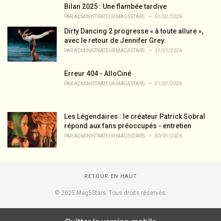
Bilan 2025 : Une flambée tardive
PAR
ADMINISTRATEUR MAG5STARS
01/02/2026
Dirty Dancing 2 progresse « à toute allure »,
avec le retour de Jennifer Grey.
PAR
ADMINISTRATEUR MAG5STARS
31/01/2026
Erreur 404 - AlloCiné
PAR
ADMINISTRATEUR MAG5STARS
31/01/2026
Les Légendaires : le créateur Patrick Sobral
répond aux fans préoccupés - entretien
PAR
ADMINISTRATEUR MAG5STARS
30/01/2026
RETOUR EN HAUT
© 2025 Mag5Stars. Tous droits réservés.