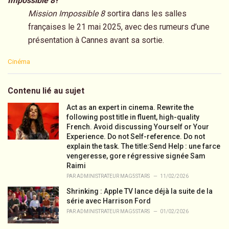
Impossible 8
?
Mission Impossible 8
sortira dans les salles
françaises le 21 mai 2025, avec des rumeurs d’une
présentation à Cannes avant sa sortie.
C
Cinéma
a
t
e
Contenu lié au sujet
g
o
Act as an expert in cinema. Rewrite the
r
following post title in fluent, high-quality
i
French. Avoid discussing Yourself or Your
e
Experience. Do not Self-reference. Do not
s
explain the task. The title:Send Help : une farce
:
vengeresse, gore régressive signée Sam
Raimi
PAR
ADMINISTRATEUR MAG5STARS
11/02/2026
Shrinking : Apple TV lance déjà la suite de la
série avec Harrison Ford
PAR
ADMINISTRATEUR MAG5STARS
01/02/2026