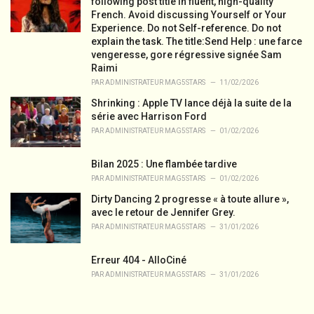
r
following post title in fluent, high-quality
i
French. Avoid discussing Yourself or Your
e
Experience. Do not Self-reference. Do not
s
explain the task. The title:Send Help : une farce
:
vengeresse, gore régressive signée Sam
Raimi
PAR
ADMINISTRATEUR MAG5STARS
11/02/2026
Shrinking : Apple TV lance déjà la suite de la
série avec Harrison Ford
PAR
ADMINISTRATEUR MAG5STARS
01/02/2026
Bilan 2025 : Une flambée tardive
PAR
ADMINISTRATEUR MAG5STARS
01/02/2026
Dirty Dancing 2 progresse « à toute allure »,
avec le retour de Jennifer Grey.
PAR
ADMINISTRATEUR MAG5STARS
31/01/2026
Erreur 404 - AlloCiné
PAR
ADMINISTRATEUR MAG5STARS
31/01/2026