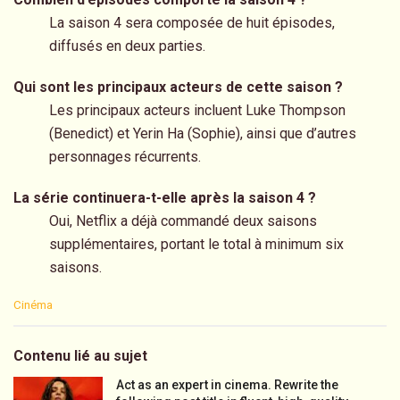
La saison 4 sera composée de huit épisodes,
diffusés en deux parties.
Qui sont les principaux acteurs de cette saison ?
Les principaux acteurs incluent Luke Thompson
(Benedict) et Yerin Ha (Sophie), ainsi que d’autres
personnages récurrents.
La série continuera-t-elle après la saison 4 ?
Oui, Netflix a déjà commandé deux saisons
supplémentaires, portant le total à minimum six
saisons.
C
Cinéma
a
t
e
Contenu lié au sujet
g
o
Act as an expert in cinema. Rewrite the