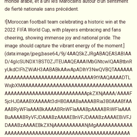
monde arabe, et a uni les Marocains autour d’un sentiment
de fierté nationale sans précédent.
![Moroccan football team celebrating a historic win at the 2022 FIFA World Cup, with players embracing and fans cheering, showing immense joy and national pride. The image should capture the vibrant energy of the moment.](data:image/jpeg;base64,/9j/4AAQSkZJRgABAQEASABIAAD/4gIcSUNDX1BST0ZJTEUAAQEAAAIMbGNtcwIQAABtbnRyUkdCIFhZWiAH3AABABkAAwApADlhY3NwQVBQTAAAAAAAAAAAAAAAAAAAAAAAAAAAAAAAAAAA9tYAAQAAAADTLWxjbXMAAAAAAAAAAAAAAAAAAAAAAAAAAAAAAAAAAAAAAAAAAAAAAAAAAAAAAAAAAAAAAApkZXNjAAAA/AAAAF5jcHJ0AAABXAAAAAt3dHB0AAABaAAAABRia3B0AAABfAAAABRyWFlaAAABkAAAABRnWFlaAAABpAAAABRiWFlaAAABuAAAABRyVFJDAAABzAAAAEBnVFJDAAABzAAAAEBiVFJDAAABzAAAAEBkZXNjAAAAAAAAAANjMgAAAAAAAAAAAAAAAAAAAAAAAAAAAAAAAAAAAAAAAAAAAAAAAAAAAAAAAAAAAAAAAAAAAAAAAAAAAAAAAAAAAAAAAAAAAAAAAAAAAAAAAAAAAAB0ZXh0AAAAAElYAABYWVogAAAAAAAA9tYAAQAAAADTLVhZWiAAAAAAAAADFgAAAzMAAAKkWFlaIAAAAAAAAG+iAAA49QAAA5BYWVogAAAAAAAAYpkAALeFAAAY2lhZWiAAAAAAAAAkoAAAD4QAALbPY3VydgAAAAAAAAAaAAAAywHJA2MFkghrC/YQPxVRGzQh8SmQMhg7kkYFUXdd7WtwegWJsZp8rGm/fdPD6TD////bAIQABQYGBwkHCgsLCg0ODQ4NExIQEBITHRUWFRYVHSsbIBsbIBsrJi4mIyYuJkQ2MDA2RE9CP0JPX1VVX3hyeJyc0gEFBgYHCQcKCwsKDQ4NDg0TEhAQEhMdFRYVFhUdKxsgGxsgGysmLiYjJi4mRDYwMDZET0I/Qk9fVVVfeHJ4nJzS/8IAEQgCbwOsAwEiAAIRAQMRAf/EAC8AAAEFAQEBAQAAAAAAAAAAAAUCAwQGBwEIAAkBAQAAAAAAAAAAAAAAAAAAAAD/2gAMAwEAAhADEAAAAPKjjPxIkwVBBcB0JdgPEyaHfL8by6eaHIpxUthioEy9lM3ll/j0uOXtmloLkxV2S93/ABvUjd/k9O/I+FjCDJg+5ZrpxL4j4XxCBxLTQ+mK2Kq1haM7haagy2+z2g/WLTnxVMnr9XDbFMfLy+9qx5wR9BJj4VZcTlIsxoFFB1EsJGuyi42vFpB6Et3kg0eyjvkKym8EcnsJdGASiWLUNHM51ksUqXa6SQ6fsMQ81D/Tok81Rt9aKXnnoiUZA/pNoMMqXp508pHPT4AwE3rVXMGu+rzTByW8ZgZi7qBQzEhqZgz5zW7KYcT2swY1M1tZnxS2qApGfJIiiTp+TPY0geU08d464NLlPEJx6QLMWWURZIKWSp3J5wmOmhBEJgVAkNEZUlAQ2jCd0N5+6g793ghXySt2B9oqiKdWj0CqMsdb+6R+rGnWCHQMyagkN6VXiyH8+vwxQ9DQeb8h95RD84BQ40DJLsMc5KnCSteZPV3n255oWUfXJYY+iJJahtgLBtFY9HkKJeOFWGX6Oecci3XBi7HxmqA2pFNtM5PX94y+k75jZmq82+NgKSK2N3SZbCnxb9WyqRj+SmluZjfyXRLlgR6Km4rbzRX2JB2VBaLMZB38GEZPRvjvxAHHg5GmQZ5MfQ6fkKp7QzOl9ULnjnQoRATy1wR5s65P4NyXXzj/AN0efhNhP4TwlMR4hJ5EbLbunnD0gb2n7451KRxKOClo+FRpHTBNePUQtceh30ZkOjj6T8IDIqFnxo5ivXAC2EQaG+fKPmHOn5YRSkQVxDxC46yWM/QXi6gR/A1Y896X+MuxFXL1iQbp6Z8KaoetHcLspp7FLrILwc5UTVa7WbSegdHxXWgl82s+oV4yY882qqQC1aDmHqAtcuNIOxn+AjFd/wAfMk0PJqwS7+c2cpFymdLLxj4fp9jrZZSYcud+++Pvvvj4dNEkQhBnhBxl0/IV7nSTIHumk0zTN1PH1j9F1MwQpZBYGk2itE8tFUEGgSCzOU94s6g3AhEk8B6nWix775isJ7774es565T5tuBsCavaD7iuCFfcFuNRysxxVMNl7QZpD0IZaiNX7WkFE+dEod6J+acEPJ+Py7AnwgRkRFHzfI5KdhcCMN50TY+CQuCZWOyIUoJHqzKL6SpSy7Rx5grY66RCITESC7X/ABeyG8ycMjGtZaAAHQ/IwYvWZzTfTHneYb2nAum55xUAhIjx+FmN0gkaKRzO/lynPlwbNJngfYITwUXWpQbaBwQ2OgcCs0PLDDwtw/KhcngzyQsZNC3T3xrf5ebme1fJFzEljqXqIWeX8k3HEwA6LZDHG5JEan9B0xbg3OHxCwGs+v5JXG6CoESKFnw7podywlw9T3/w3GP0dg+ArWel6LncIu1ppd5BXojE9qEqUobdaUK5zh8r5Qltzh+YtctldHIpKeAVSYQtXZAmahkdci9JDnVEVMiWRJfZRLKtDSdCYUNkopklfHQ5wpW5IfbHxB+Ijgy3LYFNt9JMkWonSIjY59G4KekOCXmZhLu1TKmzT8hnl9K0WcXZdPcLI7V1Fj4DUHpYBwOS626WZVcQfnjJmoGXHUCOuvEdaUEp2O+WayZ80aECqvQjDaknz8dJOeE/CZ8BRYUjd4MfM2qnk4gJvp5/+1aolY+tdfI895oekA5gZEiWwxwM4GGRzpZ9RxJR6pvfhqcfolN/OU6e/O+Lb6elFZNoYV6r4/M6p3aoE0rXVE4PN6IlNLFxSDI19ZOlYlGUkBh9RPsw4UfdurxRkmGyDaqxcwzVbVQSRY4oMegp6cbWo7Jg/HVuRiW92MdjqeIy5KDkhh0lzBs0IGgMoOvgJAdmV+WWGXXJRYXAEsLujY5ZmAHxZiFLeLAzWo55tsgxgcC2cWdkQCQNdNvldLKjkN+UUAEG/wBrMQa0yng5yLLGEzoglK/htXzxclw5IslWqgfoojxTtg55W9e+XQMTEKNqY2K5nifv6OeFTPIQxRZhkC3leRtIsyufu1OM9MymhUWTwGArXVi226iAyS2XKFHRcJpRuaMkzpVsig1F3UUBiSICZAASLNEjMEmMMfPQbvBJTh8gmALiYKlepu25CRYw/pwlXviY1F6FhfVEiE84RTY/pNWWrZPXEMFfkLlEd9fwt5p4cdXLEyfnByQh0cXHWFkwHSRwZLHUstD0XkcqNRtd8MfF7TnBXlSx5OKLrZaeQ4gonFuRTppZoht3uqjQxY4gyY8UkskEEGXGklllMOlerhIUPLZSTWvlHetqJFgrLhsQrMXyAmWki6nm/wAfoCU/POyGnwMYKhjgWMG0BoRZNewT0kBMB9C+ego+H4XPtPWXRFQWHOB0F9fp8sjVHS45Tvrf8UO3u/FZPTHzVg0FA0+HZNLk4wZNSyB6YVpNnbKu8R+OPznAeqCaBD6FiW7dLAPJo85Gs8sqstYYKSqOdDHRDgYWHJE6SGnnVh2yVJDPE9qPKGJo+IGYZeIMjIbAOdBWsmwiZootc0eYZVCJsjcqQOLvZ8qJGgQaYaOmwIovFFtFqMDHajSwO+QfHVsWgGOW4cZ1B0eslbcjPEhfEhsIhIlUpBxfVCec4K5AJj0iNIEyVxSZGWsiQyUoifWEUDWzhgrQ+9iyvuFXwK4TWQmJbY1MbljcKbJI5yr7CZ+zIBnT9dmhE2iGKbIDwCdHEAtBDRTRKjtVKMnNxSI5FalhuGK+LPLjNghc2QOgWzQ5d6rZhNCuzRmRM/GARMqMB5Q4FBb/AAcELGJSSxk+IBnTQ8YMCI5cLRmtzBwaEcMltuLyT0ZS6YbCsInGLjULIQKoUDV05FPWQpZGQ6RA5MuDrJn5A1TLLpq558O2cKVixARxbIxCSWcKxVjP13kOVyU8sHj7iQKsszHKxMnOAyIa4InQnSE/woV6WQinHHOhLcsesQ9zM9NK7HhPBUQiYTGlDgvGnU8Kzg0McfYOHzsAkWu81WMWquS6aJDGnBKi9NCpKK+Hq+42D7SBOhitvJCNOkzAZLbaOJTLFjz48dEWRsSP+dHbiMBl3qY22EcLba6Bglh6NkGRgYislAXOkEyvkxzhF+YnDrA+UQ2ExAmGFrMqdMIILpqshQnVZBo+iefnTeU4YZL9YKBaw5VtFGAMPeoILrekVEjkADRZzgKnlsqV1rhDcTKJcPrQUg1e1EKLoufE5yxMB0bB9JHlCZs+fARtUEJwjTZG5U7MFa2VJFMlEbgV+c/WyygPQ+Dg6GMmk9bfRkDYODjNnGA4BcphRnbOop5mKaOniNzMpimIoIF2aeAob9cL0SQWKmPtiSljricCFggXk8s2C8ZEaTBRCEA7W4Q4BgKH6ncJRSCc90fDE5wHcLWwDw9O4ea7SfrYbTWLQDwVgUOixDwMMwRpMMU+wk2vGAYcP1ZshjbSKL7nPrzz0Vui+nM0MJb2oUZD9otXBEpPxPmxkBEnFtIQl5v8aVesDZNCFVJw12FR55reT3i2GTi7RNKfMdUPhywE1X7PZZoNLZlEvTMqeLHOyfSShMXGeA2zNnMnVe6QSSMQiDSMGQPkKvo5ooapdMVOatSyDU7E+RiJDgOrtplFHt/wohGpjQVL0HSguVqgEs2PbPnZV3jEEWKtlaGD64YkoJWXBINRpV/z9JKKeZtTIdf1ICZFe7HWjswtVzRcYs7BWiK3hl8KcBl9gQi/ZbdM7NlqFQJA6I1ZARJCEBx+I+EREGOSWo50r0hcoHLPJINWvQQ2kfklpL1mFlrwt3ixEiNJIoezPlGg6a4NVjRgJnQXWK4Z6M1BZTq3qwgoHbwTM976N87HDH0cNGQQYOkc+fNFkZdJL5bczklsfp0I0TRcFuhC0igCAsXaaFxu2IFV4hBH4V0hBd+l2IsmHXLfjz/MuOPGg1oRcQAyZSUtd3JgB4hIExC4Uj2ukKLTm+9xgKdwYwFo8uAaBVj8ECzDtJCgey1wcsUNIRrRKcQIetUUrvI/SSuFGCljoHCTOYaIJ0YMLpChjidds9FHoe0eU2T0RlVRGhaVVGz0xR8rhFvjVVAdnVDpuNZzYaaCnPkmtuY+SNBn5FEC1gACDfZ2MnjUa0CnDU366lfeNwiDrGXGTQ8qgEiC4tZx+PIJVumXMqp22Syk+U/cnDxjofohJ4jB+36meN4XrWlmGkdWgGdh7owZsQ0OvFbi24WCU6ASMt5czBnkiwTSsSytdJM2vxC5SqWfLRbqXdRir23PzhC1PEIQmMD7JNrpZh9VDF0G5+aLQ7ErxcO0maEHqLLLTEi2AFtjLiAlydTMjh28YVvmjZyRUslSCo5KBcPSRpUn7ORKIXsY8A1yygSOqwX8y5ve86M+i2yMDpkG1DEKSyO026SzNJuuiCsED6CpA9TcM1b1yOZM7tUUz6+2aOUsdtfDN2o9RFVAoNJbnLWNjvmAkVIVMthXNWC6Z0++OHRduHC2SQD0puvgeIfpRK/PC1nuPnjqzHp/7BbGbA1QS5Y+MTBrrvBjrzoPhHUlDF6oyZlE15goQPXuGLU700o8yZ77bQeIw3vJo8XFfXzZ5n3SzJPKuR/oPEPKUP1oCPErfteonl8F7Thnjwn63lnkys+xjR44t2/GjxUT9UFjyYc9BFjyoQ9C2k8k2HRrsY7XtDdMwlaC8UZu+/FCJ2zhTpV8spSK9ZhwMmP/AAKeIWAFaNMMAKTZHCvOmkg5yU+Q/pjAylST7n3x9MhSDvOfCVo6c4hsdSzDJTkAeGZlaaPM1TYSQCc3gGbS+IY1XEi61mxCCcPtJwyKz2IYCitVeDQ2e2EGiZcp1khQCx5ub1MwG/lDhltmvdPAMK/1kNGaBsITay+nHpc7573csBny4EPZpDAwh6iIeFhh+gT/AOdg8/SNP582c9wI8Vsntvnh349xK8koPW3PJco9IjvMlfPSrfnYceoeeZo56hc8r9PTq/Jqz1jE8nOHryH5DSevpni5s9j/AHjps9ec8jSjeV4C4bwnzyg9CI8/uG8o89zj0uJ8/GTXhOMzzVW6ELNNRShB6CewuuHpOL53mm5RsecNQhZPHNZh52ovsSlzwww3wRE0KqFf4xKIEO4CgA0bNlNY05gzrmiSzMWtACDmmY+suwrNtuBls7lhqGQ7JipfZGX7AZyPsZwRas2gFhqZfgRlEnirDbSdKeHsNzGxKXSundRPFJZjZ6Wt4NIK5cLVQisnEwjVgVCOm3635AsRoQObZCrAZswXYvPRsOEgTJZ65BeK2XtlMBE/hsq6LmwCKzfBpJrheEcB6tRA3QbxNKwM0CrAb444Vkq9FDVc0BoCzLESMtcs5IoU4zCGTdInlev5m+nno7udSMxv2bFyw1azvFdlpFCzQJBNrx2ulocqmqmcxicIr065fAFh0iSnyNQDGpwd0PJdb9aeVw2by8udepdnBBsDOH4B8Wb/AJpUmCeyFKgQYbSQ7HFZOChZo3XmC2AIduajO7ZBKlPM5hYyyDUXoBm4pMzy4gb4UaPeMuGLYTFhneMPOEdk9ejzxajI0zJ2wRDs0C8WOv2uSUXQq/0nQQRsrPtjzKZNBrGyYSVUIdrg/bERgauHZjOtEtggZrPbkVO1Tq4HrGGDjdD9FV80fE9t8xkS206zFBtNpzslkRVtBukVa1mXUZq1FY7oYwI0+0/FaMV26BzWcl2I0qg36rHkWFYZxmxKTbQa4ybAMS1QgcE0ggZXB258yl/UqUCXL5RClWW3yzH7Pb7eYru+dTz0Rj2gsnmmNrFbMGuugyBGa7PDMb054YU6VbZBFsCYh5tJXs0ZRMuDBkxfRSZSbfOSZtcu2ovaKFYzJ6n6GHlO2rMyJTRl6MGYO3qQNwChcyFvVTpnfL5CMg0U+HOS4yx6h7Cs8/XPRh5X9FpkIMVwjLIxOlkA+sDWzVtd85zSxQrTjRdx4uuGmDGqUbFLrii0V+ojC3HaZZy1NYTcy9za7oh2sPAwrAxtJs8TCxp6JmYPbjRJdWqJrzGIIN2jVEUacuhRi/febjR6H7X7iORyYMrcctRQ+IwazmtQcXtRfx1Oklxg1UaW8tldoLCGRGHJAeIGB4SUGDtMHl/ii54e0hM4rdNvIky6D6ewUoZNqERHZdwKE1ZmQO1NUCBBisGyAjFaGFVskLgybcZ81NPgS61O5Be3Y9byxZsQDggyHnlto1grJpEzJNuIA20gTRqI7ajO4p0QFqsLupE3vEb4XqAEEFYrO/5YWLMTJIqBoedKGU+sgEtoskX2XgPqk8+gvUORmPFz9ZLrBIugWoalnwRpx6rln2/Gbyb8KN0YGT8sJGu+Z/W2JmeSZ1NLEMPjiyaJjepmfxW2gXfKHwn26taQUI6tsZ9B5Ftxl+f2/FDbdUwL0keOKxolMKbonxoHDkxg8PARgpFjQC3uR54w6crBHiaNloVlVGzn14z3pbdjw+5h3CPQGNGr3vFtOMKp/qfzoBmSUgEsGjZWraxTh8Fb6oXevla2VF+RfSn3SmWkmibE2V96BYBNsqx4iQ3bGXHHruSM7NCpBXr/AEOWaBQbxnQ9oGe6IMX2lIBlwpz5ecV1CwlERCtxdQlYZLNlW6YySp+d2g0DO7llJpVQuVfK5pDtsNSorZgy0zO+M/Ga+HKkHaiEgfaKoaMKGNnpcJnI4i3LNyB6h833rKB6tWUgOwHDI1B6wBhNjlkvO7nSwcRt3C8ZtfQJm3sTz7u41519KSDFPRQ3EQNn7sQs/wBxsjWAJwi2ARbQcseRHDlFGhJwWGNWg1Zw0yjV+YM8A9LBBHkxEtsiHNTa1oyDzF7E80gYemIXaLFSE3q2NJdbHSDRtAzIkGg06hkWxBowVJKqBcilUJlrpZWGW6Byll5suTXArE23iAD10oQX4hUiijswseTXp4q99q0M29FbQTqQ3dSFGtc8z9rS6IVcTrt3PPd2lX4xmfsoY4aTowKRcYpVPrGoqlS1Lh59z/0XRzH42sBDKbHbpxl9jH1o9uTKXfTzRlHpHCR+8kc4H7Xmd+F12wWYp1f9K5oU1VyUUuvutmm08VJJbo9oNeu/InpMuGO7P59PPY365Ful5Qoswk7DIOwVaxGRCn6uWpt8yEqCbhlha4yTzWaEwsJE3gql+z2zE2DDqgd9SeXmD27nk08eb84Oslb6WmAgFca6MwG/ixwjo4sNdUVAIItBLDVJtuAtnsdiGM0nVEnfEdEKVyykSjH63dTM7CXbIFlkvlD0N6MdpulZ8JFabDBxFNnMklaKwZ1oqLkUbY8YkG9gMvrpfymJlCyUuTSixWbCYp6jP+OnD2Wa8NdPftg/OOefohR/CBQ9IvYL6ZMouem5mUzRVyjSJNNrBbPK3q/CCF98WOXJecGiQor5HqrtRNGNU+9Fdq8AwV0y3dzOBZ2IP755v189K5veYx5I+tWfAtqT0vLM6qkeu3YCMxJ9lBZ5AYcfC2wpF5GtheuNlipei/NMc2TPK6WDMSrnwVotBfNPk5cWN8zzYox5HVa8+LZTIBM1nOB8I3F6m1c0FObtGkfZqo0fudPGjooRAsqKq4WiOCZD7YToe+CzCW4OfJSvoo4hv4mNTSQAkHZJXCLcUOkAcwjlA5Ml2EHtxlU/TnTMI2rxSiPHc5BdYOChg5muwnm2M5rxkBRFsM7+27LiBcQZUv8ALLjSeVx3pvt/8p6MazQ5Mkq0ffxB57d3mQUsPpCTJK/vTZ59m2ZINFXq4GTHzbYzYrZBKBYjAkt5CnJKhQtOqxWRF9rJHRC2UxFz0DBMON6oBM8GDNeM9HXiwmLztePmBv7xjB2HJCl1J1o8UflvNmZSr1azGJOwEDLJen50VetO8K7ENpKdHfZNFpN2oo4ypApxtY4rnSROHkBvj0Ylp5LIvxiIR3mFk2e0SA8S6DivqQ6TSegVwqcm8DgCP0rNBgvRp5oJen+gzGNtpO2FafcIFWl24QLoOm2M8gmN9aMVuWnSzyK9uIIIjLZSgzpXmq8m51DO6YbxF8+xDep/m6Wei38GvBuD3lOWb6FxSAbzBxCQbszjsA9VfeZkln2LyLZTZpeA8NnIYMgLej/L5c9NPeXJB6hzrLYZr+VCQZctDzCuEz1F4kv56nX5YQens2yaEb3Fw2Oa6Qwtg9ALyW9Gw4LmAY3cx5rNHouv4hFLzpOASTcdO8gtnr1zx0g9hZTh7Z6Ai4Ek2l7C1FDhyxJo1ZLVklONSDq+tl8peoGTGZpsyVANoeWmjfBJZPswc6Qyur4yXSuj6OXsdWNYPQoe8ZGZCQzkGesxuIaCEMz9TfnCbLf8b9PGTetvMO+mh10z8YZqXn3UzSqVIHEuaGUV6nXuCcliSxUZEKOGxgmtBEXFmAJVhUCzHKySpjlyKnqoutER91Yw4hsfegOBsfIEEzkL4r575s4hv4XJiOBjkR8gPQFh4hUFFooxNYwXx3Xik3eoWMfQ/wAG+O9IkeYgDRzcArWda1Sywu9IgBk0BOyoQgNO1g6TPh3Qj0fwnpgfE5DDY9xvpR0ADhcKdtAU+Pl9bMJpnrnzsZz63Z4RpVpKmAYz7YGniS7+2M9MMN6TYTNc99N1k8Xp3PIT0r6h8u+gg7m93zww2v3HIyyt1mSXbT80mEUnRmy76V5e2oVo+dmSi1xw4eholTljwmFSw2UzWSWMOfEE1KXRECWIHkMxyTyMs65Zi5Q3Q9mHDY5R1pPDi0pFzYE8JVyzVw40v4VFVCJKY/CQtj4ldaIAOSxwkfQ1EuUHEE2