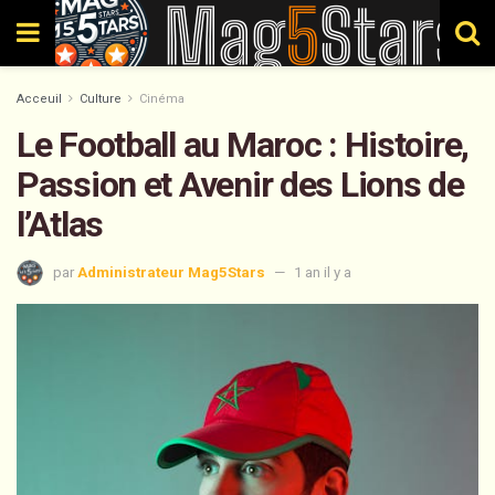
Acceuil
Culture
Cinéma
Le Football au Maroc : Histoire,
Passion et Avenir des Lions de
l’Atlas
par
Administrateur Mag5Stars
1 an il y a