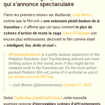
qui s’annonce spectaculaire
Parmi les premiers retours sur
Badlands
,
Josh Barton
estime que le film est
« une extension plutôt badass de la
franchise »
. Il affirme que cet opus contient
le plus de
scènes d’action de toute la saga.
Dave O’Flanagan
est
encore plus enthousiaste, décrivant le film comme étant
« intelligent, fun, drôle et cool »
.
#PredatorBadlands
is a pretty badass expansion of the
Predator franchise. Dan Trachtenberg delivers yet more
thrilling action in this world, even if this might be his
weakest work in the franchise yet. It’s the most action-
packed Predator film yet, some of it as brutal as you’d…
pic.twitter.com/cIIx5Rx1wq
— Josh Barton (@bartonreviews)
October 27, 2025
Selon
TheBrothersGeekOutPodcast
, cette nouvelle
aventure regorge
d’incroyables scènes d’affrontements
.