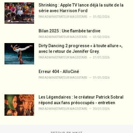
Shrinking : Apple TV lance déjà la suite de la
série avec Harrison Ford
PAR
ADMINISTRATEUR MAG5STARS
01/02/2026
Bilan 2025 : Une flambée tardive
PAR
ADMINISTRATEUR MAG5STARS
01/02/2026
Dirty Dancing 2 progresse « à toute allure »,
avec le retour de Jennifer Grey.
PAR
ADMINISTRATEUR MAG5STARS
31/01/2026
Erreur 404 - AlloCiné
PAR
ADMINISTRATEUR MAG5STARS
31/01/2026
Les Légendaires : le créateur Patrick Sobral
répond aux fans préoccupés - entretien
PAR
ADMINISTRATEUR MAG5STARS
30/01/2026