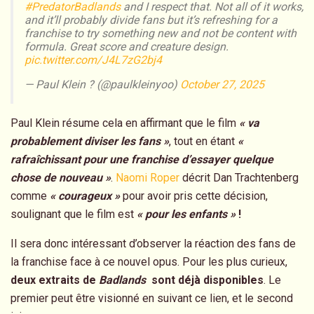
#PredatorBadlands
and I respect that. Not all of it works,
and it’ll probably divide fans but it’s refreshing for a
franchise to try something new and not be content with
formula. Great score and creature design.
pic.twitter.com/J4L7zG2bj4
— Paul Klein ? (@paulkleinyoo)
October 27, 2025
Paul Klein résume cela en affirmant que le film
« va
probablement diviser les fans »
, tout en étant
«
rafraîchissant pour une franchise d’essayer quelque
chose de nouveau »
.
Naomi Roper
décrit Dan Trachtenberg
comme
« courageux »
pour avoir pris cette décision,
soulignant que le film est
« pour les enfants »
!
Il sera donc intéressant d’observer la réaction des fans de
la franchise face à ce nouvel opus. Pour les plus curieux,
deux extraits de
Badlands
sont déjà disponibles
. Le
premier peut être visionné en suivant ce lien, et le second