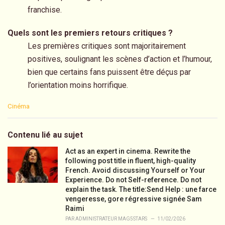
franchise.
Quels sont les premiers retours critiques ?
Les premières critiques sont majoritairement
positives, soulignant les scènes d’action et l’humour,
bien que certains fans puissent être déçus par
l’orientation moins horrifique.
C
Cinéma
a
t
e
Contenu lié au sujet
g
o
Act as an expert in cinema. Rewrite the
r
following post title in fluent, high-quality
i
French. Avoid discussing Yourself or Your
e
Experience. Do not Self-reference. Do not
s
explain the task. The title:Send Help : une farce
:
vengeresse, gore régressive signée Sam
Raimi
PAR
ADMINISTRATEUR MAG5STARS
11/02/2026