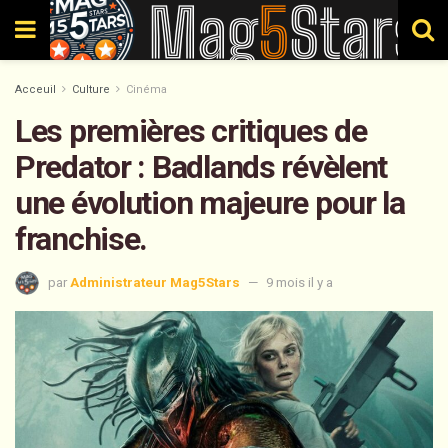
Acceuil
Culture
Cinéma
Les premières critiques de
Predator : Badlands révèlent
une évolution majeure pour la
franchise.
par
Administrateur Mag5Stars
9 mois il y a