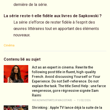
dernière de la série.
La série reste-t-elle fidèle aux livres de Sapkowski ?
La série s’efforce de rester fidèle à l’esprit des
œuvres littéraires tout en apportant des éléments
nouveaux.
C
Cinéma
a
t
e
Contenu lié au sujet
g
o
Act as an expert in cinema. Rewrite the
r
following post title in fluent, high-quality
i
French. Avoid discussing Yourself or Your
e
Experience. Do not Self-reference. Do not
s
explain the task. The title:Send Help : une farce
:
vengeresse, gore régressive signée Sam
Raimi
PAR
ADMINISTRATEUR MAG5STARS
11/02/2026
Shrinking : Apple TV lance déjà la suite de la