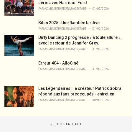
série avec Harrison Ford
PAR
ADMINISTRATEUR MAG5STARS
01/02/2026
Bilan 2025 : Une flambée tardive
PAR
ADMINISTRATEUR MAG5STARS
01/02/2026
Dirty Dancing 2 progresse « à toute allure »,
avec le retour de Jennifer Grey.
PAR
ADMINISTRATEUR MAG5STARS
31/01/2026
Erreur 404 - AlloCiné
PAR
ADMINISTRATEUR MAG5STARS
31/01/2026
Les Légendaires : le créateur Patrick Sobral
répond aux fans préoccupés - entretien
PAR
ADMINISTRATEUR MAG5STARS
30/01/2026
RETOUR EN HAUT