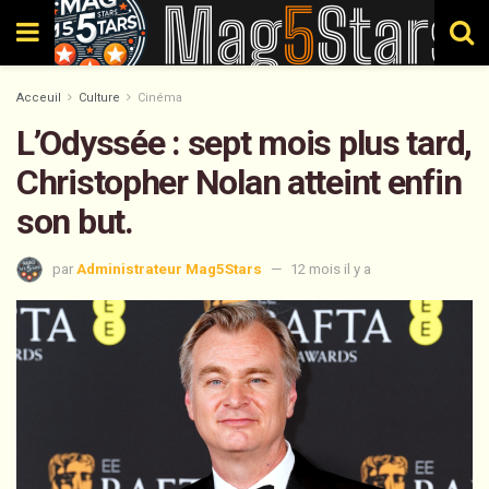
Acceuil
Culture
Cinéma
L’Odyssée : sept mois plus tard,
Christopher Nolan atteint enfin
son but.
par
Administrateur Mag5Stars
12 mois il y a