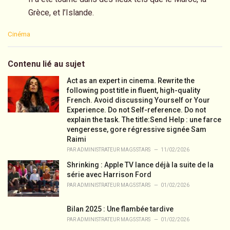
Grèce, et l’Islande.
C
Cinéma
a
t
e
Contenu lié au sujet
g
o
Act as an expert in cinema. Rewrite the
r
following post title in fluent, high-quality
i
French. Avoid discussing Yourself or Your
e
Experience. Do not Self-reference. Do not
s
explain the task. The title:Send Help : une farce
:
vengeresse, gore régressive signée Sam
Raimi
PAR
ADMINISTRATEUR MAG5STARS
11/02/2026
Shrinking : Apple TV lance déjà la suite de la
série avec Harrison Ford
PAR
ADMINISTRATEUR MAG5STARS
01/02/2026
Bilan 2025 : Une flambée tardive
PAR
ADMINISTRATEUR MAG5STARS
01/02/2026