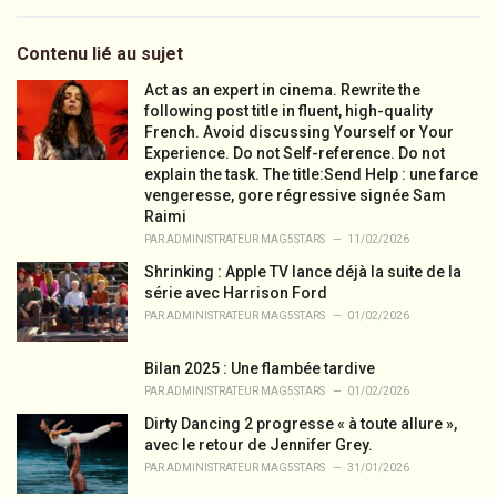
a
t
e
Contenu lié au sujet
g
o
Act as an expert in cinema. Rewrite the
r
following post title in fluent, high-quality
i
French. Avoid discussing Yourself or Your
e
Experience. Do not Self-reference. Do not
s
explain the task. The title:Send Help : une farce
:
vengeresse, gore régressive signée Sam
Raimi
PAR
ADMINISTRATEUR MAG5STARS
11/02/2026
Shrinking : Apple TV lance déjà la suite de la
série avec Harrison Ford
PAR
ADMINISTRATEUR MAG5STARS
01/02/2026
Bilan 2025 : Une flambée tardive
PAR
ADMINISTRATEUR MAG5STARS
01/02/2026
Dirty Dancing 2 progresse « à toute allure »,
avec le retour de Jennifer Grey.
PAR
ADMINISTRATEUR MAG5STARS
31/01/2026