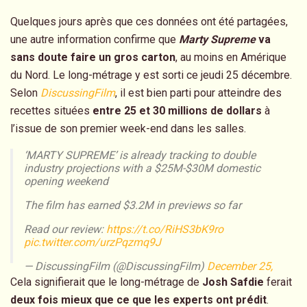
Quelques jours après que ces données ont été partagées,
une autre information confirme que
Marty Supreme
va
sans doute faire un gros carton
, au moins en Amérique
du Nord. Le long-métrage y est sorti ce jeudi 25 décembre.
Selon
DiscussingFilm
, il est bien parti pour atteindre des
recettes situées
entre 25 et 30 millions de dollars
à
l’issue de son premier week-end dans les salles.
‘MARTY SUPREME’ is already tracking to double
industry projections with a $25M-$30M domestic
opening weekend
The film has earned $3.2M in previews so far
Read our review:
https://t.co/RiHS3bK9ro
pic.twitter.com/urzPqzmq9J
— DiscussingFilm (@DiscussingFilm)
December 25,
2025
Cela signifierait que le long-métrage de
Josh Safdie
ferait
deux fois mieux que ce que les experts ont prédit
.