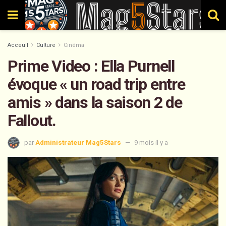
Acceuil
Culture
Cinéma
Prime Video : Ella Purnell
évoque « un road trip entre
amis » dans la saison 2 de
Fallout.
par
Administrateur Mag5Stars
9 mois il y a