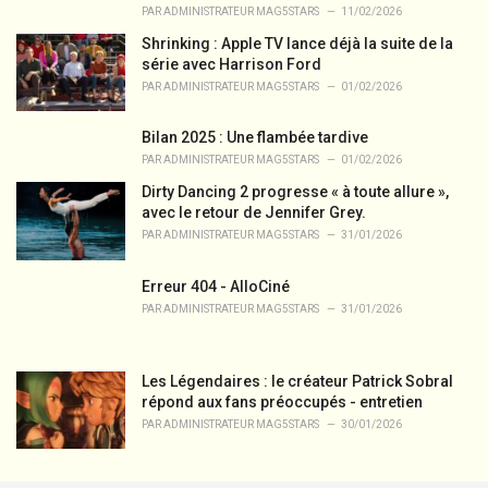
PAR
ADMINISTRATEUR MAG5STARS
11/02/2026
Shrinking : Apple TV lance déjà la suite de la
série avec Harrison Ford
PAR
ADMINISTRATEUR MAG5STARS
01/02/2026
Bilan 2025 : Une flambée tardive
PAR
ADMINISTRATEUR MAG5STARS
01/02/2026
Dirty Dancing 2 progresse « à toute allure »,
avec le retour de Jennifer Grey.
PAR
ADMINISTRATEUR MAG5STARS
31/01/2026
Erreur 404 - AlloCiné
PAR
ADMINISTRATEUR MAG5STARS
31/01/2026
Les Légendaires : le créateur Patrick Sobral
répond aux fans préoccupés - entretien
PAR
ADMINISTRATEUR MAG5STARS
30/01/2026