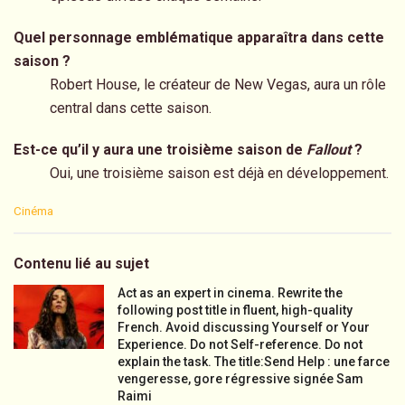
Quel personnage emblématique apparaîtra dans cette
saison ?
Robert House, le créateur de New Vegas, aura un rôle
central dans cette saison.
Est-ce qu’il y aura une troisième saison de
Fallout
?
Oui, une troisième saison est déjà en développement.
C
Cinéma
a
t
e
Contenu lié au sujet
g
o
Act as an expert in cinema. Rewrite the
r
following post title in fluent, high-quality
i
French. Avoid discussing Yourself or Your
e
Experience. Do not Self-reference. Do not
s
explain the task. The title:Send Help : une farce
:
vengeresse, gore régressive signée Sam
Raimi