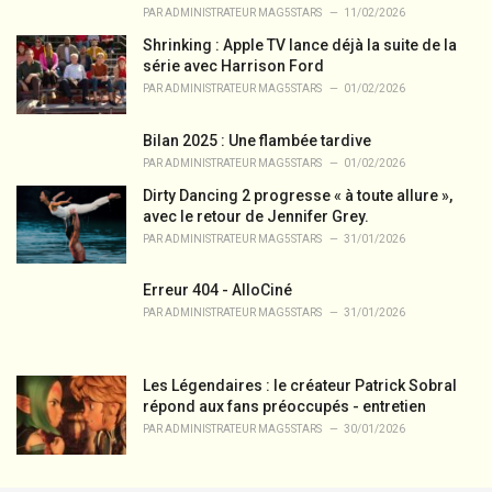
PAR
ADMINISTRATEUR MAG5STARS
11/02/2026
Shrinking : Apple TV lance déjà la suite de la
série avec Harrison Ford
PAR
ADMINISTRATEUR MAG5STARS
01/02/2026
Bilan 2025 : Une flambée tardive
PAR
ADMINISTRATEUR MAG5STARS
01/02/2026
Dirty Dancing 2 progresse « à toute allure »,
avec le retour de Jennifer Grey.
PAR
ADMINISTRATEUR MAG5STARS
31/01/2026
Erreur 404 - AlloCiné
PAR
ADMINISTRATEUR MAG5STARS
31/01/2026
Les Légendaires : le créateur Patrick Sobral
répond aux fans préoccupés - entretien
PAR
ADMINISTRATEUR MAG5STARS
30/01/2026