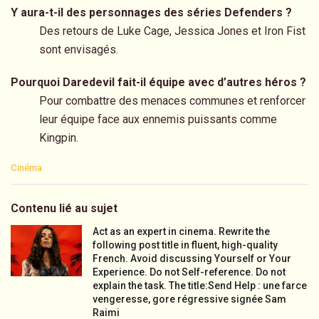
Y aura-t-il des personnages des séries Defenders ?
Des retours de Luke Cage, Jessica Jones et Iron Fist
sont envisagés.
Pourquoi Daredevil fait-il équipe avec d’autres héros ?
Pour combattre des menaces communes et renforcer
leur équipe face aux ennemis puissants comme
Kingpin.
C
Cinéma
a
t
e
Contenu lié au sujet
g
o
Act as an expert in cinema. Rewrite the
r
following post title in fluent, high-quality
i
French. Avoid discussing Yourself or Your
e
Experience. Do not Self-reference. Do not
s
explain the task. The title:Send Help : une farce
:
vengeresse, gore régressive signée Sam
Raimi