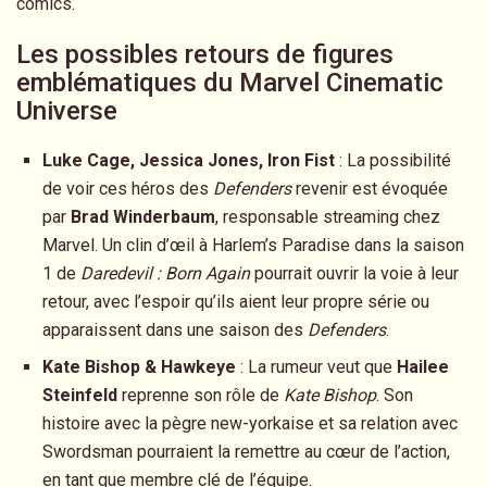
comics.
Les possibles retours de figures
emblématiques du Marvel Cinematic
Universe
Luke Cage, Jessica Jones, Iron Fist
: La possibilité
de voir ces héros des
Defenders
revenir est évoquée
par
Brad Winderbaum
, responsable streaming chez
Marvel. Un clin d’œil à Harlem’s Paradise dans la saison
1 de
Daredevil : Born Again
pourrait ouvrir la voie à leur
retour, avec l’espoir qu’ils aient leur propre série ou
apparaissent dans une saison des
Defenders
.
Kate Bishop & Hawkeye
: La rumeur veut que
Hailee
Steinfeld
reprenne son rôle de
Kate Bishop
. Son
histoire avec la pègre new-yorkaise et sa relation avec
Swordsman pourraient la remettre au cœur de l’action,
en tant que membre clé de l’équipe.