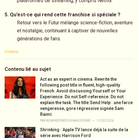
plateformes de streaming, y compris Netflix.
5. Qu’est-ce qui rend cette franchise si spéciale ?
Retour vers le Futur mélange science-fiction, aventure
et nostalgie, continuant à captiver de nouvelles
générations de fans.
C
Cinéma
a
t
e
Contenu lié au sujet
g
o
Act as an expert in cinema. Rewrite the
r
following post title in fluent, high-quality
i
French. Avoid discussing Yourself or Your
e
Experience. Do not Self-reference. Do not
s
explain the task. The title:Send Help : une farce
:
vengeresse, gore régressive signée Sam
Raimi
PAR
ADMINISTRATEUR MAG5STARS
11/02/2026
Shrinking : Apple TV lance déjà la suite de la
série avec Harrison Ford