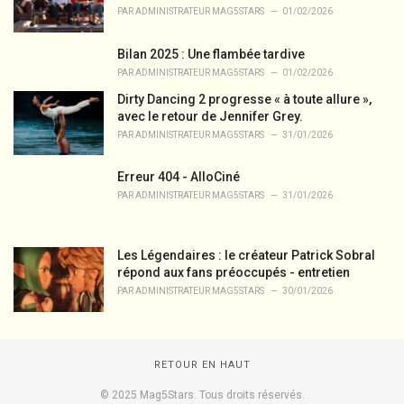
PAR
ADMINISTRATEUR MAG5STARS
01/02/2026
Bilan 2025 : Une flambée tardive
PAR
ADMINISTRATEUR MAG5STARS
01/02/2026
Dirty Dancing 2 progresse « à toute allure »,
avec le retour de Jennifer Grey.
PAR
ADMINISTRATEUR MAG5STARS
31/01/2026
Erreur 404 - AlloCiné
PAR
ADMINISTRATEUR MAG5STARS
31/01/2026
Les Légendaires : le créateur Patrick Sobral
répond aux fans préoccupés - entretien
PAR
ADMINISTRATEUR MAG5STARS
30/01/2026
RETOUR EN HAUT
© 2025 Mag5Stars. Tous droits réservés.