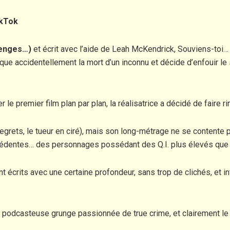
ikTok
venges…)
et écrit avec l’aide de Leah McKendrick, Souviens-toi… l
ue accidentellement la mort d’un inconnu et décide d’enfouir le s
le premier film plan par plan, la réalisatrice a décidé de faire 
grets, le tueur en ciré), mais son long-métrage ne se contente pas
cédentes… des personnages possédant des Q.I. plus élevés que ce
 écrits avec une certaine profondeur, sans trop de clichés, et i
en podcasteuse grunge passionnée de true crime, et clairement le 