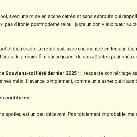
school, avec une mise en scène carrée et sans esbroufe qui rappe
pas d’ironie postmoderne relou : juste un bon vieux tueur au cro
cruel et bien crado. Le reste suit, avec une montée en tension b
ues du premier film qui se jouent de nos attentes pour mieux 
 ce
Souviens-toi l’été dernier 2025
: il respecte son héritage sa
annes méta. Il avance, simplement, comme un slasher qui n’aurait
res confitures
sans spoiler, est un peu décevant. Pas totalement improbable, ma