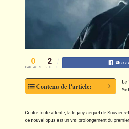
0
2
Share 
PARTAGES
VUES
Le 
Contenu de l'article:
Par
Contre toute attente, la legacy sequel de Souviens-
ce nouvel opus est un vrai prolongement du premier f