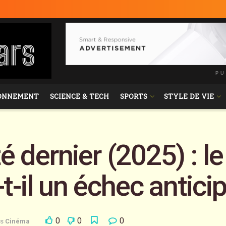
PU
ONNEMENT
SCIENCE & TECH
SPORTS
STYLE DE VIE
té dernier (2025) : le
-il un échec anticip
0
0
0
s
Cinéma