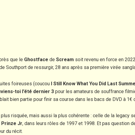
Après que le
Ghostface
de
Scream
soit revenu en force en 2022,
e Southport de ressurgir, 28 ans après sa première virée sanglan
 suites foireuses (coucou
I Still Know What You Did Last Summ
viens-toi l’été dernier 3
pour les amateurs de souffrance filmiq
ait bien partie pour finir sa course dans les bacs de DVD à 1€ 
a plus risquée, mais aussi la plus cohérente : celle de la legacy 
 Prinze Jr
, dans leurs rôles de 1997 et 1998. Et pas question 
r du récit.