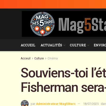
ACCUEIL
ACTUALITÉS
CULTURE
ENVIR
Acceuil
Culture
Cinéma
Souviens-toi l’é
Fisherman sera-t
par
Administrateur Mag5Stars
18/07/2025
dan