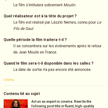
Le film s’intitulera sobrement
Moulin
.
Quel réalisateur est à la tête du projet ?
Le film est réalisé par László Nemes, connu pour
Le
Fils de Saul
.
Quelle période la film traitera-t-il ?
Il se concentrera sur les événements après le retour
de Jean Moulin en France.
Quand le film sera-t-il disponible dans les salles ?
La date de sortie n’a pas encore été annoncée.
C
Cinéma
a
t
e
Contenu lié au sujet
g
o
Act as an expert in cinema. Rewrite the
r
following post title in fluent, high-quality