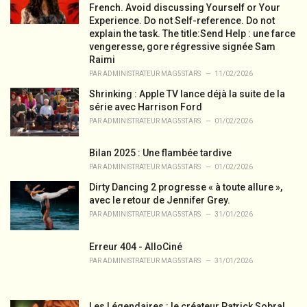
i
French. Avoid discussing Yourself or Your
e
Experience. Do not Self-reference. Do not
s
explain the task. The title:Send Help : une farce
:
vengeresse, gore régressive signée Sam
Raimi
PAR
ADMINISTRATEUR MAG5STARS
11/02/2026
Shrinking : Apple TV lance déjà la suite de la
série avec Harrison Ford
PAR
ADMINISTRATEUR MAG5STARS
01/02/2026
Bilan 2025 : Une flambée tardive
PAR
ADMINISTRATEUR MAG5STARS
01/02/2026
Dirty Dancing 2 progresse « à toute allure »,
avec le retour de Jennifer Grey.
PAR
ADMINISTRATEUR MAG5STARS
31/01/2026
Erreur 404 - AlloCiné
PAR
ADMINISTRATEUR MAG5STARS
31/01/2026
Les Légendaires : le créateur Patrick Sobral