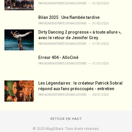
PAR
ADMINISTRATEUR MAG5STARS
01/02/2026
Bilan 2025 : Une flambée tardive
PAR
ADMINISTRATEUR MAG5STARS
01/02/2026
Dirty Dancing 2 progresse « à toute allure »,
avec le retour de Jennifer Grey.
PAR
ADMINISTRATEUR MAG5STARS
31/01/2026
Erreur 404 - AlloCiné
PAR
ADMINISTRATEUR MAG5STARS
31/01/2026
Les Légendaires : le créateur Patrick Sobral
répond aux fans préoccupés - entretien
PAR
ADMINISTRATEUR MAG5STARS
30/01/2026
RETOUR EN HAUT
© 2025 Mag5Stars. Tous droits réservés.