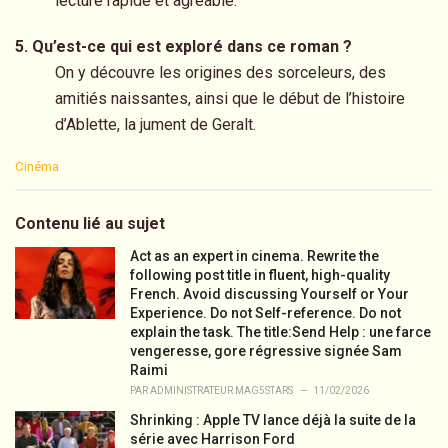
lecture rapide et agréable.
5. Qu’est-ce qui est exploré dans ce roman ?
On y découvre les origines des sorceleurs, des
amitiés naissantes, ainsi que le début de l’histoire
d’Ablette, la jument de Geralt.
C
Cinéma
a
t
e
Contenu lié au sujet
g
o
Act as an expert in cinema. Rewrite the
r
following post title in fluent, high-quality
i
French. Avoid discussing Yourself or Your
e
Experience. Do not Self-reference. Do not
s
explain the task. The title:Send Help : une farce
:
vengeresse, gore régressive signée Sam
Raimi
PAR
ADMINISTRATEUR MAG5STARS
11/02/2026
Shrinking : Apple TV lance déjà la suite de la
série avec Harrison Ford