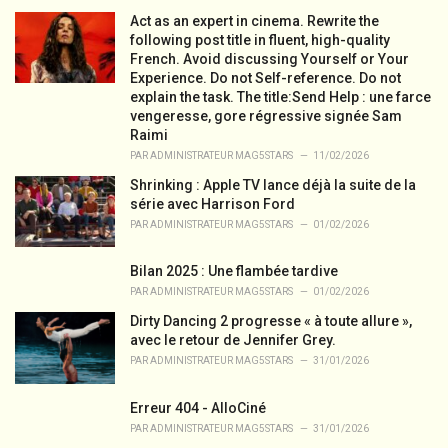
g
o
Act as an expert in cinema. Rewrite the
r
following post title in fluent, high-quality
i
French. Avoid discussing Yourself or Your
e
Experience. Do not Self-reference. Do not
s
explain the task. The title:Send Help : une farce
:
vengeresse, gore régressive signée Sam
Raimi
PAR
ADMINISTRATEUR MAG5STARS
11/02/2026
Shrinking : Apple TV lance déjà la suite de la
série avec Harrison Ford
PAR
ADMINISTRATEUR MAG5STARS
01/02/2026
Bilan 2025 : Une flambée tardive
PAR
ADMINISTRATEUR MAG5STARS
01/02/2026
Dirty Dancing 2 progresse « à toute allure »,
avec le retour de Jennifer Grey.
PAR
ADMINISTRATEUR MAG5STARS
31/01/2026
Erreur 404 - AlloCiné
PAR
ADMINISTRATEUR MAG5STARS
31/01/2026